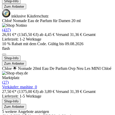
Shop-Info
Zum Anbieter
inklusive Käuferschutz
Chloé Nomade Eau de Parfum für Damen 20 ml
(437)
26,91 €*
(1345,50 €/l)
ab 4,45 € Versand
31,36 € Gesamt
Lieferzeit: 1-2 Werktage
10 % Rabatt mit dem Code. Gültig bis 09.08.2026
flash
Shop-Info
Zum Anbieter
Chloe 🌟 Nomade 20ml Eau De Parfum Ovp Neu Les MINI Chloé
Marktplatz
(27)
Verkäufer: mashinr_0
27,50 €*
(1375,00 €/l)
ab 3,89 € Versand
31,39 € Gesamt
Lieferzeit: 1-5 Werktage
Shop-Info
Zum Anbieter
5 weitere Angebote anzeigen