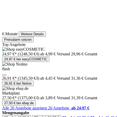
6 Monate
Weitere Details
Preisalarm setzen
Top Angebote
24,97 €*
(1248,50 €/l)
ab 4,99 € Versand
29,96 € Gesamt
24,97 € bei easyCOSMETIC
flash
26,91 €*
(1345,50 €/l)
ab 4,45 € Versand
31,36 € Gesamt
26,91 € bei Notino
Marktplatz
27,50 €*
(1375,00 €/l)
ab 3,89 € Versand
31,39 € Gesamt
27,50 € bei ebay.de
Alle 20 Angebote anzeigen
20 Angebote
ab 24,97 €
Mengenangabe