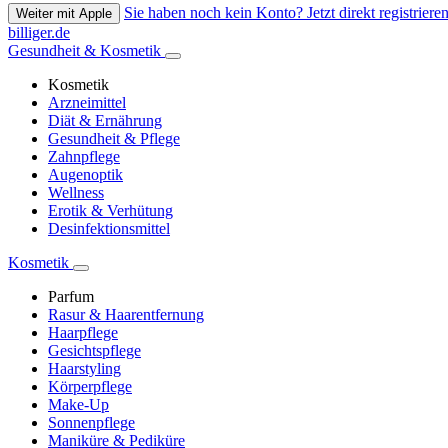
Sie haben noch kein Konto? Jetzt direkt registrieren
Weiter mit Apple
billiger.de
Gesundheit & Kosmetik
Kosmetik
Arzneimittel
Diät & Ernährung
Gesundheit & Pflege
Zahnpflege
Augenoptik
Wellness
Erotik & Verhütung
Desinfektionsmittel
Kosmetik
Parfum
Rasur & Haarentfernung
Haarpflege
Gesichtspflege
Haarstyling
Körperpflege
Make-Up
Sonnenpflege
Maniküre & Pediküre