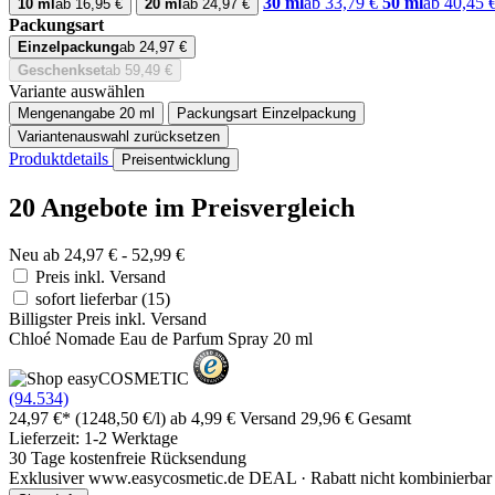
30 ml
ab 33,79 €
50 ml
ab 40,45 
10 ml
ab 16,95 €
20 ml
ab 24,97 €
Packungsart
Einzelpackung
ab 24,97 €
Geschenkset
ab 59,49 €
Variante auswählen
Mengenangabe
20 ml
Packungsart
Einzelpackung
Variantenauswahl zurücksetzen
Produktdetails
Preisentwicklung
20 Angebote im Preisvergleich
Neu ab 24,97 € - 52,99 €
Preis inkl. Versand
sofort lieferbar
(15)
Billigster Preis inkl. Versand
Chloé Nomade Eau de Parfum Spray 20 ml
(94.534)
24,97 €*
(1248,50 €/l)
ab 4,99 € Versand
29,96 € Gesamt
Lieferzeit: 1-2 Werktage
30 Tage kostenfreie Rücksendung
Exklusiver www.easycosmetic.de DEAL · Rabatt nicht kombinierbar 