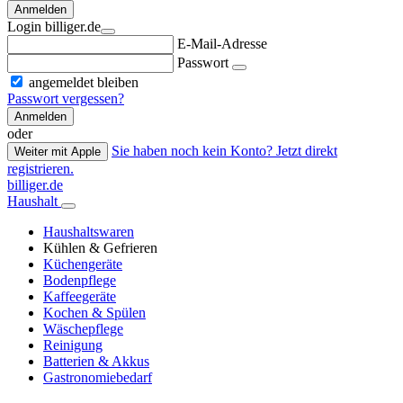
Anmelden
Login billiger.de
E-Mail-Adresse
Passwort
angemeldet bleiben
Passwort vergessen?
Anmelden
oder
Sie haben noch kein Konto? Jetzt direkt
Weiter mit Apple
registrieren.
billiger.de
Haushalt
Haushaltswaren
Kühlen & Gefrieren
Küchengeräte
Bodenpflege
Kaffeegeräte
Kochen & Spülen
Wäschepflege
Reinigung
Batterien & Akkus
Gastronomiebedarf