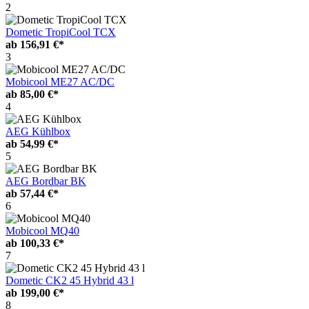
2
Dometic TropiCool TCX
ab
156,91 €*
3
Mobicool ME27 AC/DC
ab
85,00 €*
4
AEG Kühlbox
ab
54,99 €*
5
AEG Bordbar BK
ab
57,44 €*
6
Mobicool MQ40
ab
100,33 €*
7
Dometic CK2 45 Hybrid 43 l
ab
199,00 €*
8