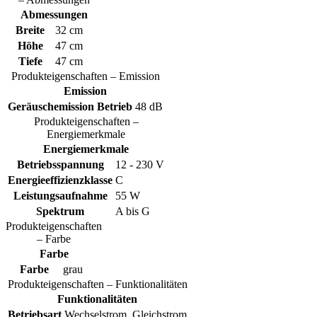
Abmessungen
Breite
32 cm
Höhe
47 cm
Tiefe
47 cm
Produkteigenschaften – Emission
Emission
Geräuschemission Betrieb
48 dB
Produkteigenschaften –
Energiemerkmale
Energiemerkmale
Betriebsspannung
12 - 230 V
Energieeffizienzklasse
C
Leistungsaufnahme
55 W
Spektrum
A bis G
Produkteigenschaften
– Farbe
Farbe
Farbe
grau
Produkteigenschaften – Funktionalitäten
Funktionalitäten
Betriebsart
Wechselstrom, Gleichstrom