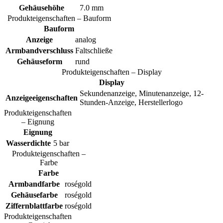
Gehäusehöhe
7.0 mm
Produkteigenschaften – Bauform
Bauform
Anzeige
analog
Armbandverschluss
Faltschließe
Gehäuseform
rund
Produkteigenschaften – Display
Display
Sekundenanzeige, Minutenanzeige, 12-
Anzeigeeigenschaften
Stunden-Anzeige, Herstellerlogo
Produkteigenschaften
– Eignung
Eignung
Wasserdichte
5 bar
Produkteigenschaften –
Farbe
Farbe
Armbandfarbe
roségold
Gehäusefarbe
roségold
Ziffernblattfarbe
roségold
Produkteigenschaften