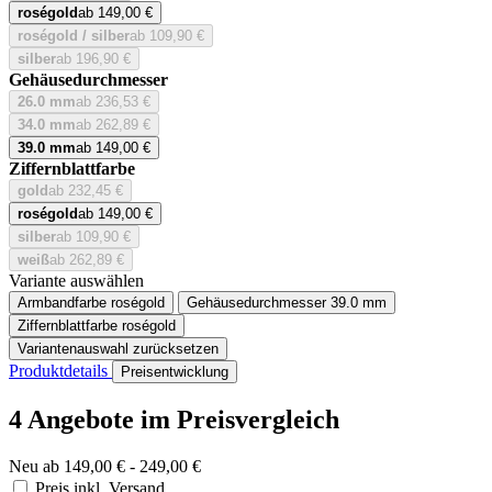
roségold
ab 149,00 €
roségold / silber
ab 109,90 €
silber
ab 196,90 €
Gehäusedurchmesser
26.0 mm
ab 236,53 €
34.0 mm
ab 262,89 €
39.0 mm
ab 149,00 €
Ziffernblattfarbe
gold
ab 232,45 €
roségold
ab 149,00 €
silber
ab 109,90 €
weiß
ab 262,89 €
Variante auswählen
Armbandfarbe
roségold
Gehäusedurchmesser
39.0 mm
Ziffernblattfarbe
roségold
Variantenauswahl zurücksetzen
Produktdetails
Preisentwicklung
4 Angebote im Preisvergleich
Neu ab 149,00 € - 249,00 €
Preis inkl. Versand