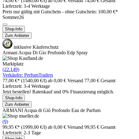
74,00 €*
(1480,00 €/l)
ab 0,00 € Versand
74,00 € Gesamt
Lieferzeit: 3-4 Werktage
Preis nur gültig mit
Gutschein -
ohne Gutschein: 100,00 €*
Sommer26
Shop-Info
Zum Anbieter
inklusive Käuferschutz
Armani Acqua Di Gio Profondo Edp Spray
Marktplatz
(22.149)
Verkäufer: PerfumTraders
77,00 €*
(1540,00 €/l)
ab 0,00 € Versand
77,00 € Gesamt
Lieferzeit: 3-4 Werktage
Jetzt bestellen! Ratenkauf und 0% Finanzierung möglich.
Shop-Info
Zum Anbieter
ARMANI Acqua di Giò Profondo Eau de Parfum
(9)
99,95 €*
(1999,00 €/l)
ab 0,00 € Versand
99,95 € Gesamt
Lieferzeit: 2-3 Tage
Shop-Info