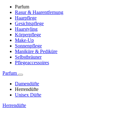
Parfum
Rasur & Haarentfernung
Haarpflege
Gesichtspflege
Haarstyling
Körperpflege
Make-Up
Sonnenpflege
Maniküre & Pediküre
Selbstbräuner
Pflegeaccessoires
Parfum
Damendüfte
Herrendüfte
Unisex Düfte
Herrendüfte