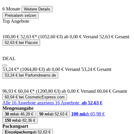
6 Monate
Weitere Details
Preisalarm setzen
Top Angebote
100,00 €
52,63 €*
(1052,60 €/l)
ab 0,00 € Versand
52,63 € Gesamt
52,63 € bei Flaconi
DEAL
53,24 €*
(1064,80 €/l)
ab 0,00 € Versand
53,24 € Gesamt
53,24 € bei Parfumdreams.de
96,93 €
60,04 €*
(1200,80 €/l)
ab 0,00 € Versand
60,04 € Gesamt
60,04 € bei CosmeticExpress.com
Alle 16 Angebote anzeigen
16 Angebote
ab 52,63 €
Mengenangabe
100 ml
ab 65,98 €
30 ml
ab 46,28 €
50 ml
ab 52,63 €
150 ml
ab 82,36 €
Packungsart
Einzelpackung
ab 52,63 €