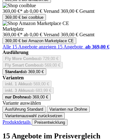
369,00 €*
ab 0,00 € Versand
369,00 € Gesamt
369,00 € bei coolblue
Marktplatz
369,00 €*
ab 0,00 € Versand
369,00 € Gesamt
369,00 € bei Amazon Marketplace CE
Alle 15 Angebote anzeigen
15 Angebote
ab 369,00 €
Ausführung
Fly More Combo
ab 729,00 €
Fly Smart Combo
ab 569,00 €
Standard
ab 369,00 €
Varianten
inkl. 1 Akku
ab 569,00 €
inkl. 3 Akkus
ab 683,99 €
nur Drohne
ab 369,00 €
Variante auswählen
Ausführung
Standard
Varianten
nur Drohne
Variantenauswahl zurücksetzen
Produktdetails
Preisentwicklung
15 Angebote im Preisvergleich