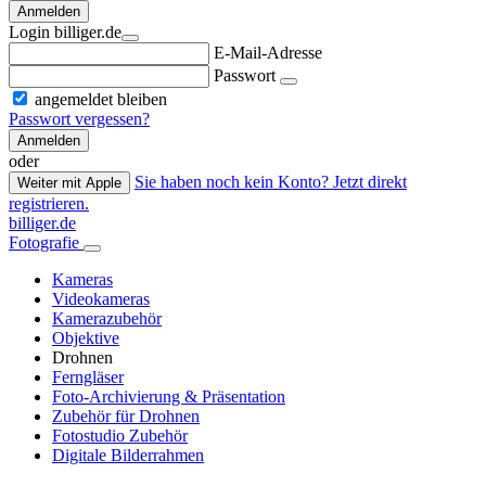
Anmelden
Login billiger.de
E-Mail-Adresse
Passwort
angemeldet bleiben
Passwort vergessen?
Anmelden
oder
Sie haben noch kein Konto? Jetzt direkt
Weiter mit Apple
registrieren.
billiger.de
Fotografie
Kameras
Videokameras
Kamerazubehör
Objektive
Drohnen
Ferngläser
Foto-Archivierung & Präsentation
Zubehör für Drohnen
Fotostudio Zubehör
Digitale Bilderrahmen