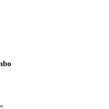
mbo
ts