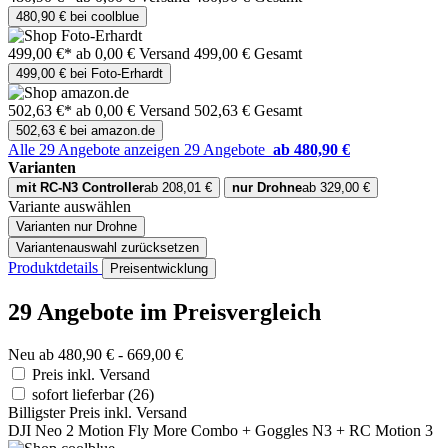
480,90 € bei coolblue
499,00 €*
ab 0,00 € Versand
499,00 € Gesamt
499,00 € bei Foto-Erhardt
502,63 €*
ab 0,00 € Versand
502,63 € Gesamt
502,63 € bei amazon.de
Alle 29 Angebote anzeigen
29 Angebote
ab 480,90 €
Varianten
mit RC-N3 Controller
ab 208,01 €
nur Drohne
ab 329,00 €
Variante auswählen
Varianten
nur Drohne
Variantenauswahl zurücksetzen
Produktdetails
Preisentwicklung
29 Angebote im Preisvergleich
Neu ab 480,90 € - 669,00 €
Preis inkl. Versand
sofort lieferbar
(26)
Billigster Preis inkl. Versand
DJI Neo 2 Motion Fly More Combo + Goggles N3 + RC Motion 3