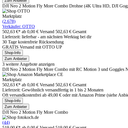
Zum Anbieter
DJI Neo 2 Motion Fly More Combo Drohne (4K Ultra HD, DJI Goggl
Marktplatz
(2.678)
Verkäufer: OTTO
502,63 €*
ab 0,00 € Versand
502,63 € Gesamt
Lieferzeit: lieferbar - am nächsten Werktag bei dir
30 Tage kostenfreie Rücksendung
GRATIS Versand mit OTTO UP
Shop-Info
Zum Anbieter
3 weitere Angebote anzeigen
DJI Neo 2 Motion Fly More Combo mit RC Motion 3 und Goggles 
Marktplatz
502,63 €*
ab 0,00 € Versand
502,63 € Gesamt
Lieferzeit: Gewöhnlich versandfertig in 1 bis 2 Monaten
Oft versandkostenfrei ab 49,00 € oder mit Amazon Prime (siehe Anbie
Shop-Info
Zum Anbieter
DJI Neo 2 Motion Fly More Combo
(44)
519,00 €*
ab 0,00 € Versand
519,00 € Gesamt