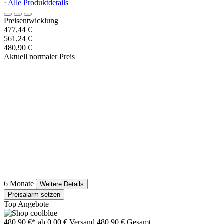
·
Alle Produktdetails
Preisentwicklung
477,44 €
561,24 €
480,90 €
Aktuell normaler Preis
6 Monate
Weitere Details
Preisalarm setzen
Top Angebote
480,90 €*
ab 0,00 € Versand
480,90 € Gesamt