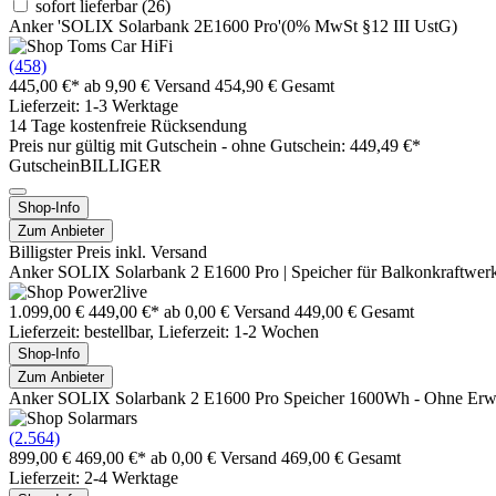
sofort lieferbar
(26)
Anker 'SOLIX Solarbank 2E1600 Pro'(0% MwSt §12 III UstG)
(458)
445,00 €*
ab 9,90 € Versand
454,90 € Gesamt
Lieferzeit: 1-3 Werktage
14 Tage kostenfreie Rücksendung
Preis nur gültig mit
Gutschein -
ohne Gutschein: 449,49 €*
GutscheinBILLIGER
Shop-Info
Zum Anbieter
Billigster Preis inkl. Versand
Anker SOLIX Solarbank 2 E1600 Pro | Speicher für Balkonkraftwer
1.099,00 €
449,00 €*
ab 0,00 € Versand
449,00 € Gesamt
Lieferzeit: bestellbar, Lieferzeit: 1-2 Wochen
Shop-Info
Zum Anbieter
Anker SOLIX Solarbank 2 E1600 Pro Speicher 1600Wh - Ohne Erw
(2.564)
899,00 €
469,00 €*
ab 0,00 € Versand
469,00 € Gesamt
Lieferzeit: 2-4 Werktage