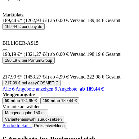
Marktplatz
189,44 €*
(1262,93 €/l)
ab 0,00 € Versand
189,44 € Gesamt
189,44 € bei ebay.de
BILLIGER-AS15
198,19 €*
(1321,27 €/l)
ab 0,00 € Versand
198,19 € Gesamt
198,19 € bei ParfumGroup
217,99 €*
(1453,27 €/l)
ab 4,99 € Versand
222,98 € Gesamt
217,99 € bei easyCOSMETIC
Alle 6 Angebote anzeigen
6 Angebote
ab 189,44 €
Mengenangabe
50 ml
ab 124,95 €
150 ml
ab 189,44 €
Variante auswählen
Mengenangabe
150 ml
Variantenauswahl zurücksetzen
Produktdetails
Preisentwicklung