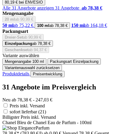
80,19 € bei ENVESIO
Alle 31 Angebote anzeigen
31 Angebote
ab 78,38 €
Mengenangabe
20 ml
ab 90,99 €
50 ml
ab 75,22 €
150 ml
ab 164,18 €
100 ml
ab 78,38 €
Packungsart
Dreier-Set
ab 90,99 €
Einzelpackung
ab 78,38 €
Geschenkset
ab 94,37 €
Variante auswählen
Mengenangabe
100 ml
Packungsart
Einzelpackung
Variantenauswahl zurücksetzen
Produktdetails
Preisentwicklung
31 Angebote im Preisvergleich
Neu ab 78,38 € - 247,03 €
Preis inkl. Versand
sofort lieferbar
(21)
Billigster Preis inkl. Versand
Chanel Bleu de Chanel Eau de Parfum - 100ml
78,38 €*
(783,80 €/l)
ab 0,00 € Versand
78,38 € Gesamt