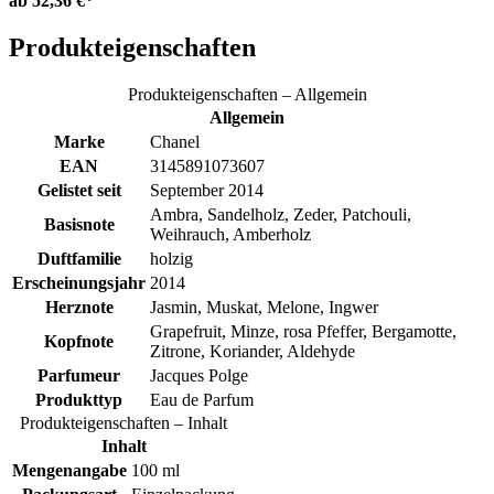
ab
52,36 €*
Produkteigenschaften
Produkteigenschaften – Allgemein
Allgemein
Marke
Chanel
EAN
3145891073607
Gelistet seit
September 2014
Ambra, Sandelholz, Zeder, Patchouli,
Basisnote
Weihrauch, Amberholz
Duftfamilie
holzig
Erscheinungsjahr
2014
Herznote
Jasmin, Muskat, Melone, Ingwer
Grapefruit, Minze, rosa Pfeffer, Bergamotte,
Kopfnote
Zitrone, Koriander, Aldehyde
Parfumeur
Jacques Polge
Produkttyp
Eau de Parfum
Produkteigenschaften – Inhalt
Inhalt
Mengenangabe
100 ml