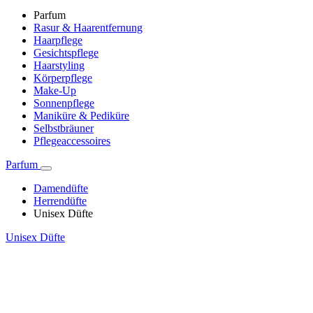
Parfum
Rasur & Haarentfernung
Haarpflege
Gesichtspflege
Haarstyling
Körperpflege
Make-Up
Sonnenpflege
Maniküre & Pediküre
Selbstbräuner
Pflegeaccessoires
Parfum
Damendüfte
Herrendüfte
Unisex Düfte
Unisex Düfte