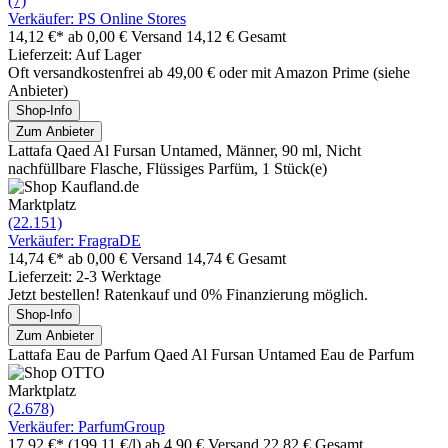
(7)
Verkäufer: PS Online Stores
14,12 €*
ab 0,00 € Versand
14,12 € Gesamt
Lieferzeit: Auf Lager
Oft versandkostenfrei ab 49,00 € oder mit Amazon Prime (siehe
Anbieter)
Shop-Info
Zum Anbieter
Lattafa Qaed Al Fursan Untamed, Männer, 90 ml, Nicht
nachfüllbare Flasche, Flüssiges Parfüm, 1 Stück(e)
Marktplatz
(22.151)
Verkäufer: FragraDE
14,74 €*
ab 0,00 € Versand
14,74 € Gesamt
Lieferzeit: 2-3 Werktage
Jetzt bestellen! Ratenkauf und 0% Finanzierung möglich.
Shop-Info
Zum Anbieter
Lattafa Eau de Parfum Qaed Al Fursan Untamed Eau de Parfum
Marktplatz
(2.678)
Verkäufer: ParfumGroup
17,92 €*
(199,11 €/l)
ab 4,90 € Versand
22,82 € Gesamt