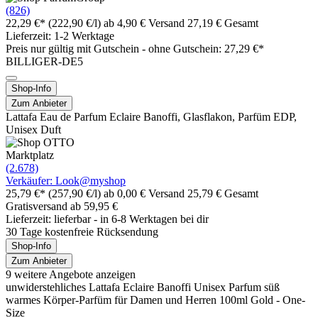
(826)
22,29 €*
(222,90 €/l)
ab 4,90 € Versand
27,19 € Gesamt
Lieferzeit: 1-2 Werktage
Preis nur gültig mit
Gutschein -
ohne Gutschein: 27,29 €*
BILLIGER-DE5
Shop-Info
Zum Anbieter
Lattafa Eau de Parfum Eclaire Banoffi, Glasflakon, Parfüm EDP,
Unisex Duft
Marktplatz
(2.678)
Verkäufer: Look@myshop
25,79 €*
(257,90 €/l)
ab 0,00 € Versand
25,79 € Gesamt
Gratisversand ab 59,95 €
Lieferzeit: lieferbar - in 6-8 Werktagen bei dir
30 Tage kostenfreie Rücksendung
Shop-Info
Zum Anbieter
9 weitere Angebote anzeigen
unwiderstehliches Lattafa Eclaire Banoffi Unisex Parfum süß
warmes Körper-Parfüm für Damen und Herren 100ml Gold - One-
Size