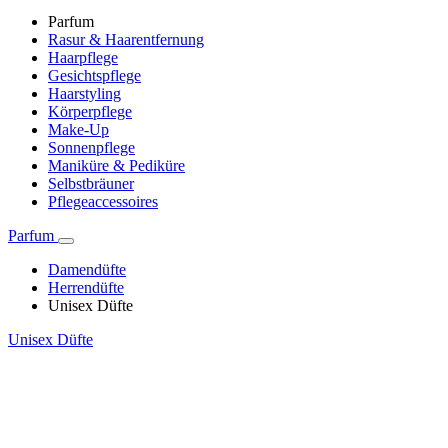
Parfum
Rasur & Haarentfernung
Haarpflege
Gesichtspflege
Haarstyling
Körperpflege
Make-Up
Sonnenpflege
Maniküre & Pediküre
Selbstbräuner
Pflegeaccessoires
Parfum
Damendüfte
Herrendüfte
Unisex Düfte
Unisex Düfte