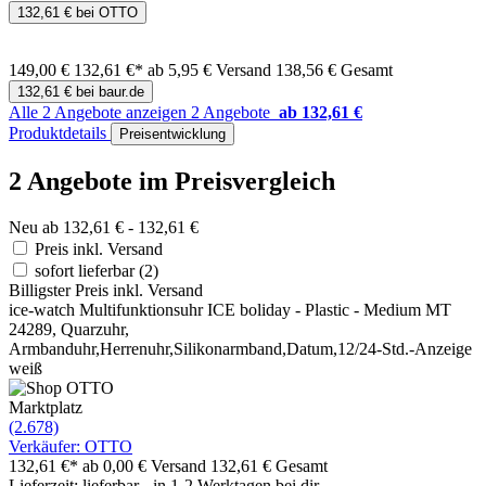
132,61 € bei OTTO
149,00 €
132,61 €*
ab 5,95 € Versand
138,56 € Gesamt
132,61 € bei baur.de
Alle 2 Angebote anzeigen
2 Angebote
ab 132,61 €
Produktdetails
Preisentwicklung
2 Angebote im Preisvergleich
Neu ab 132,61 € - 132,61 €
Preis inkl. Versand
sofort lieferbar
(2)
Billigster Preis inkl. Versand
ice-watch Multifunktionsuhr ICE boliday - Plastic - Medium MT
24289, Quarzuhr,
Armbanduhr,Herrenuhr,Silikonarmband,Datum,12/24-Std.-Anzeige
weiß
Marktplatz
(2.678)
Verkäufer: OTTO
132,61 €*
ab 0,00 € Versand
132,61 € Gesamt
Lieferzeit: lieferbar - in 1-2 Werktagen bei dir