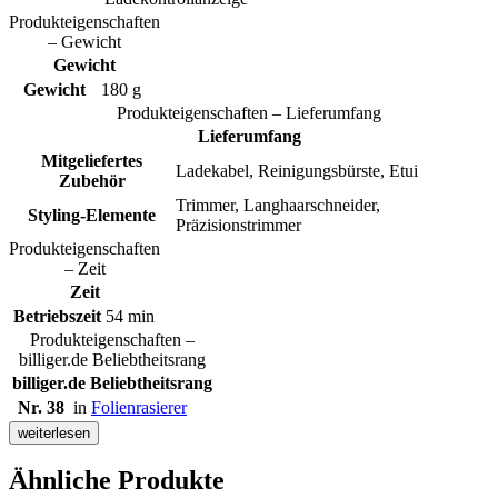
Produkteigenschaften
– Gewicht
Gewicht
Gewicht
180 g
Produkteigenschaften – Lieferumfang
Lieferumfang
Mitgeliefertes
Ladekabel, Reinigungsbürste, Etui
Zubehör
Trimmer, Langhaarschneider,
Styling-Elemente
Präzisionstrimmer
Produkteigenschaften
– Zeit
Zeit
Betriebszeit
54 min
Produkteigenschaften –
billiger.de Beliebtheitsrang
billiger.de Beliebtheitsrang
Nr. 38
in
Folienrasierer
weiterlesen
Ähnliche Produkte