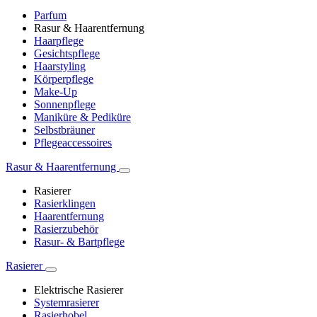
Parfum
Rasur & Haarentfernung
Haarpflege
Gesichtspflege
Haarstyling
Körperpflege
Make-Up
Sonnenpflege
Maniküre & Pediküre
Selbstbräuner
Pflegeaccessoires
Rasur & Haarentfernung
Rasierer
Rasierklingen
Haarentfernung
Rasierzubehör
Rasur- & Bartpflege
Rasierer
Elektrische Rasierer
Systemrasierer
Rasierhobel