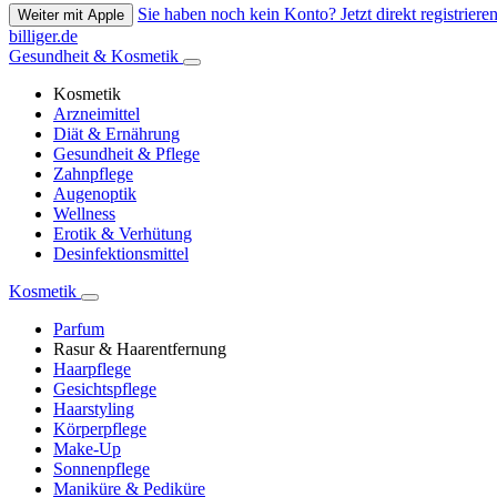
Sie haben noch kein Konto? Jetzt direkt registrieren
Weiter mit Apple
billiger.de
Gesundheit & Kosmetik
Kosmetik
Arzneimittel
Diät & Ernährung
Gesundheit & Pflege
Zahnpflege
Augenoptik
Wellness
Erotik & Verhütung
Desinfektionsmittel
Kosmetik
Parfum
Rasur & Haarentfernung
Haarpflege
Gesichtspflege
Haarstyling
Körperpflege
Make-Up
Sonnenpflege
Maniküre & Pediküre