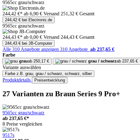
9565cc grau/schwarz
244,42 €*
ab 6,90 € Versand
251,32 € Gesamt
244,42 € bei Electronis.de
9565cc grau/schwarz
244,43 €*
ab 0,00 € Versand
244,43 € Gesamt
244,43 € bei JB-Computer
Alle 310 Angebote anzeigen
310 Angebote
ab 237,65 €
Farbe
grau
ab 250,17 €
grau / schwarz
ab 237,65 €
Variante auswählen
Farbe
z.B. grau, grau / schwarz, schwarz, silber
Produktdetails
Preisentwicklung
27 Varianten
zu Braun Series 9 Pro+
9565cc grau/schwarz
ab
237,65 €*
8 Preise vergleichen
9517s