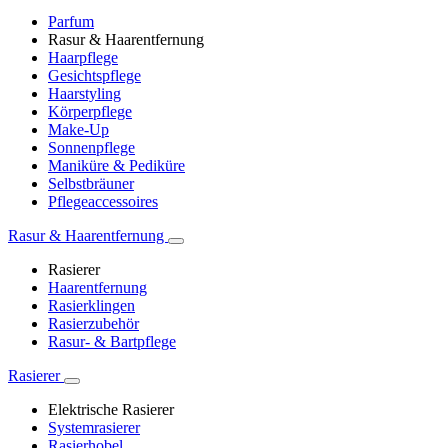
Parfum
Rasur & Haarentfernung
Haarpflege
Gesichtspflege
Haarstyling
Körperpflege
Make-Up
Sonnenpflege
Maniküre & Pediküre
Selbstbräuner
Pflegeaccessoires
Rasur & Haarentfernung
Rasierer
Haarentfernung
Rasierklingen
Rasierzubehör
Rasur- & Bartpflege
Rasierer
Elektrische Rasierer
Systemrasierer
Rasierhobel