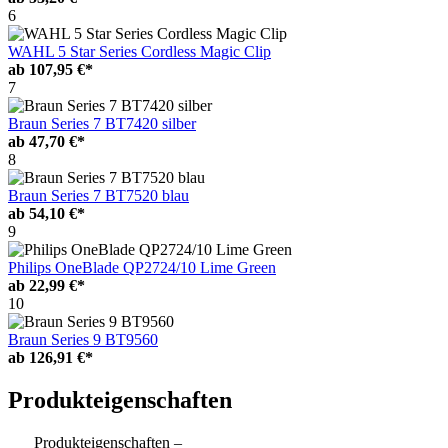
6
WAHL 5 Star Series Cordless Magic Clip
ab
107,95 €*
7
Braun Series 7 BT7420 silber
ab
47,70 €*
8
Braun Series 7 BT7520 blau
ab
54,10 €*
9
Philips OneBlade QP2724/10 Lime Green
ab
22,99 €*
10
Braun Series 9 BT9560
ab
126,91 €*
Produkteigenschaften
Produkteigenschaften –