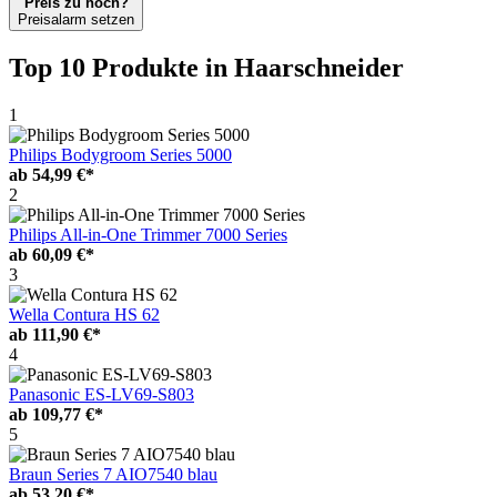
Preis zu hoch?
Preisalarm setzen
Top 10 Produkte
in Haarschneider
1
Philips Bodygroom Series 5000
ab
54,99 €*
2
Philips All-in-One Trimmer 7000 Series
ab
60,09 €*
3
Wella Contura HS 62
ab
111,90 €*
4
Panasonic ES-LV69-S803
ab
109,77 €*
5
Braun Series 7 AIO7540 blau
ab
53,20 €*