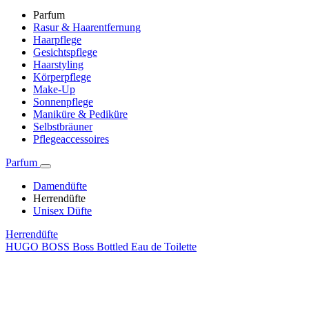
Parfum
Rasur & Haarentfernung
Haarpflege
Gesichtspflege
Haarstyling
Körperpflege
Make-Up
Sonnenpflege
Maniküre & Pediküre
Selbstbräuner
Pflegeaccessoires
Parfum
Damendüfte
Herrendüfte
Unisex Düfte
Herrendüfte
HUGO BOSS Boss Bottled Eau de Toilette