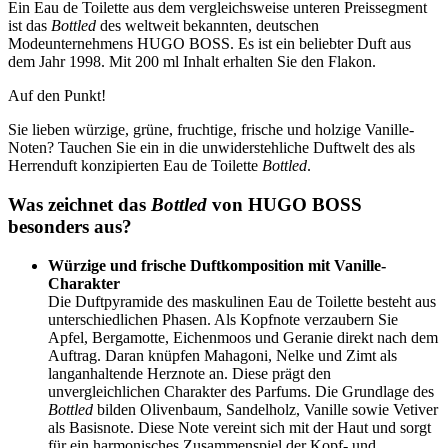
Ein Eau de Toilette aus dem vergleichsweise unteren Preissegment
ist das
Bottled
des weltweit bekannten, deutschen
Modeunternehmens HUGO BOSS. Es ist ein beliebter Duft aus
dem Jahr 1998. Mit 200 ml Inhalt erhalten Sie den Flakon.
Auf den Punkt!
Sie lieben würzige, grüne, fruchtige, frische und holzige Vanille-
Noten? Tauchen Sie ein in die unwiderstehliche Duftwelt des als
Herrenduft konzipierten Eau de Toilette
Bottled
.
Was zeichnet das
Bottled
von HUGO BOSS
besonders aus?
Würzige und frische Duftkomposition mit Vanille-
Charakter
Die Duftpyramide des maskulinen Eau de Toilette besteht aus
unterschiedlichen Phasen. Als Kopfnote verzaubern Sie
Apfel, Bergamotte, Eichenmoos und Geranie direkt nach dem
Auftrag. Daran knüpfen Mahagoni, Nelke und Zimt als
langanhaltende Herznote an. Diese prägt den
unvergleichlichen Charakter des Parfums. Die Grundlage des
Bottled
bilden Olivenbaum, Sandelholz, Vanille sowie Vetiver
als Basisnote. Diese Note vereint sich mit der Haut und sorgt
für ein harmonisches Zusammenspiel der Kopf- und