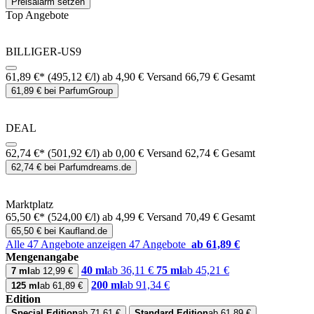
Preisalarm setzen
Top Angebote
BILLIGER-US9
61,89 €*
(495,12 €/l)
ab 4,90 € Versand
66,79 € Gesamt
61,89 € bei ParfumGroup
DEAL
62,74 €*
(501,92 €/l)
ab 0,00 € Versand
62,74 € Gesamt
62,74 € bei Parfumdreams.de
Marktplatz
65,50 €*
(524,00 €/l)
ab 4,99 € Versand
70,49 € Gesamt
65,50 € bei Kaufland.de
Alle 47 Angebote anzeigen
47 Angebote
ab 61,89 €
Mengenangabe
40 ml
ab 36,11 €
75 ml
ab 45,21 €
7 ml
ab 12,99 €
200 ml
ab 91,34 €
125 ml
ab 61,89 €
Edition
Special Edition
ab 71,61 €
Standard Edition
ab 61,89 €