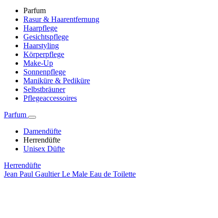
Parfum
Rasur & Haarentfernung
Haarpflege
Gesichtspflege
Haarstyling
Körperpflege
Make-Up
Sonnenpflege
Maniküre & Pediküre
Selbstbräuner
Pflegeaccessoires
Parfum
Damendüfte
Herrendüfte
Unisex Düfte
Herrendüfte
Jean Paul Gaultier Le Male Eau de Toilette