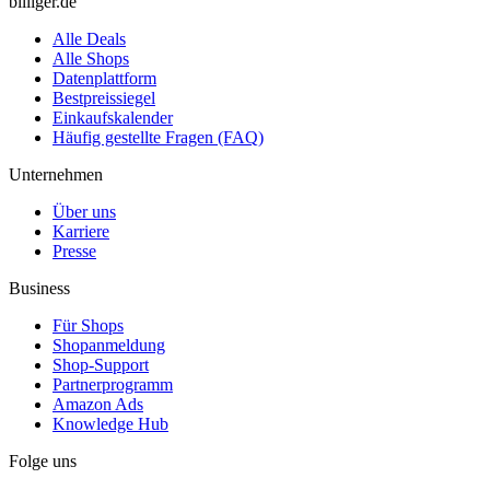
billiger.de
Alle Deals
Alle Shops
Datenplattform
Bestpreissiegel
Einkaufskalender
Häufig gestellte Fragen (FAQ)
Unternehmen
Über uns
Karriere
Presse
Business
Für Shops
Shopanmeldung
Shop-Support
Partnerprogramm
Amazon Ads
Knowledge Hub
Folge uns