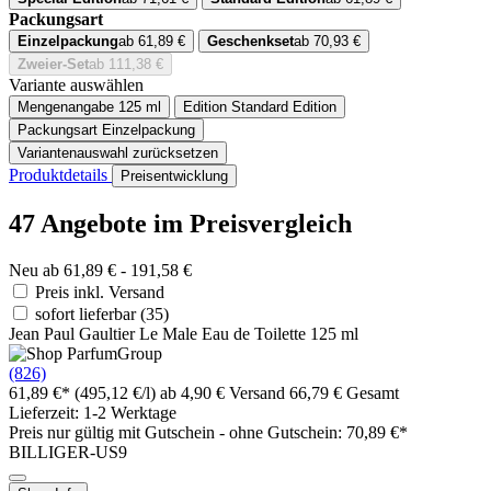
Packungsart
Einzelpackung
ab 61,89 €
Geschenkset
ab 70,93 €
Zweier-Set
ab 111,38 €
Variante auswählen
Mengenangabe
125 ml
Edition
Standard Edition
Packungsart
Einzelpackung
Variantenauswahl zurücksetzen
Produktdetails
Preisentwicklung
47 Angebote im Preisvergleich
Neu ab 61,89 € - 191,58 €
Preis inkl. Versand
sofort lieferbar
(35)
Jean Paul Gaultier Le Male Eau de Toilette 125 ml
(826)
61,89 €*
(495,12 €/l)
ab 4,90 € Versand
66,79 € Gesamt
Lieferzeit: 1-2 Werktage
Preis nur gültig mit
Gutschein -
ohne Gutschein: 70,89 €*
BILLIGER-US9