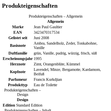
Produkteigenschaften
Produkteigenschaften – Allgemein
Allgemein
Marke
Jean Paul Gaultier
EAN
3423470317534
Gelistet seit
Juni 2008
Ambra, Sandelholz, Zeder, Tonkabohne,
Basisnote
Vanille
Duftfamilie
grün, Vanille, pudrig, würzig, frisch, süß
Erscheinungsjahr
1995
Herznote
Zimt, Orangenblüte, Kümmel
Lavendel, Minze, Bergamotte, Kardamom,
Kopfnote
Beifuß
Parfumeur
Francis Kurkdjian
Produkttyp
Eau de Toilette
Produkteigenschaften –
Design
Design
Edition
Standard Edition
Produkteigenschaften – Inhalt