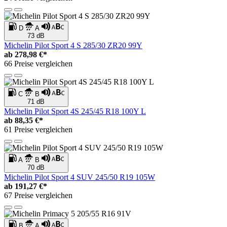
D
A
73 dB
Michelin Pilot Sport 4 S 285/30 ZR20 99Y
ab
278,98 €*
66 Preise vergleichen
C
B
71 dB
Michelin Pilot Sport 4S 245/45 R18 100Y L
ab
88,35 €*
61 Preise vergleichen
A
B
70 dB
Michelin Pilot Sport 4 SUV 245/50 R19 105W
ab
191,27 €*
67 Preise vergleichen
B
A