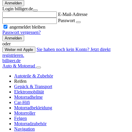
Anmelden
Login billiger.de
E-Mail-Adresse
Passwort
angemeldet bleiben
Passwort vergessen?
Anmelden
oder
Sie haben noch kein Konto? Jetzt direkt
Weiter mit Apple
registrieren.
billiger.de
Auto & Motorrad
Autoteile & Zubehör
Reifen
Gepäck & Transport
Elektromobilität
Motorradhelme
Car-Hifi
Motorradbekleidung
Motorroller
Felgen
Motorradzubehör
Navigation