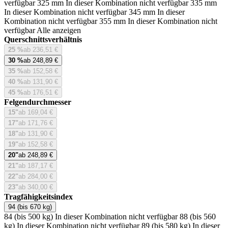
verfügbar
325 mm
In dieser Kombination nicht verfügbar
335 mm
In dieser Kombination nicht verfügbar
345 mm
In dieser
Kombination nicht verfügbar
355 mm
In dieser Kombination nicht
verfügbar
Alle anzeigen
Querschnittsverhältnis
25 %
ab 236,51 €
30 %
ab 248,89 €
35 %
ab 152,58 €
40 %
ab 131,90 €
45 %
ab 176,51 €
Felgendurchmesser
15"
ab 169,04 €
17"
ab 171,76 €
18"
ab 131,90 €
19"
ab 152,58 €
20"
ab 248,89 €
21"
ab 187,17 €
22"
ab 284,00 €
23"
ab 340,00 €
Tragfähigkeitsindex
94 (bis 670 kg)
84 (bis 500 kg)
In dieser Kombination nicht verfügbar
88 (bis 560
kg)
In dieser Kombination nicht verfügbar
89 (bis 580 kg)
In dieser