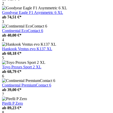
2
Goodyear Eagle F1 Asymmetric 6 XL
ab
74,51 €*
3
Continental EcoContact 6
ab
40,00 €*
4
Hankook Ventus evo K137 XL
ab
68,18 €*
5
Toyo Proxes Sport 2 XL
ab
68,79 €*
6
Continental PremiumContact 6
ab
39,00 €*
7
Pirelli P Zero
ab
89,23 €*
8