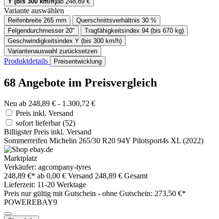
Y (bis 300 km/h)
ab 248,89 €
Variante auswählen
Reifenbreite
265 mm
Querschnittsverhältnis
30 %
Felgendurchmesser
20"
Tragfähigkeitsindex
94 (bis 670 kg)
Geschwindigkeitsindex
Y (bis 300 km/h)
Variantenauswahl zurücksetzen
Produktdetails
Preisentwicklung
68 Angebote im Preisvergleich
Neu ab 248,89 € - 1.300,72 €
Preis inkl. Versand
sofort lieferbar
(52)
Billigster Preis inkl. Versand
Sommerreifen Michelin 265/30 R20 94Y Pilotsport4s XL (2022)
Marktplatz
Verkäufer: agcompany-tyres
248,89 €*
ab 0,00 € Versand
248,89 € Gesamt
Lieferzeit: 11-20 Werktage
Preis nur gültig mit
Gutschein -
ohne Gutschein: 273,50 €*
POWEREBAY9