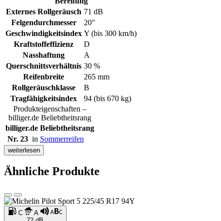
Bereifung
Externes Rollgeräusch
71 dB
Felgendurchmesser
20"
Geschwindigkeitsindex
Y (bis 300 km/h)
Kraftstoffeffizienz
D
Nasshaftung
A
Querschnittsverhältnis
30 %
Reifenbreite
265 mm
Rollgeräuschklasse
B
Tragfähigkeitsindex
94 (bis 670 kg)
Produkteigenschaften –
billiger.de Beliebtheitsrang
billiger.de Beliebtheitsrang
Nr. 23
in
Sommerreifen
weiterlesen
Ähnliche Produkte
C
A
72 dB