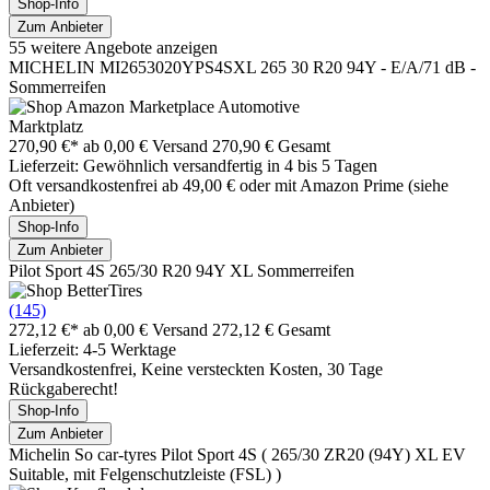
Shop-Info
Zum Anbieter
55 weitere Angebote anzeigen
MICHELIN MI2653020YPS4SXL 265 30 R20 94Y - E/A/71 dB -
Sommerreifen
Marktplatz
270,90 €*
ab 0,00 € Versand
270,90 € Gesamt
Lieferzeit: Gewöhnlich versandfertig in 4 bis 5 Tagen
Oft versandkostenfrei ab 49,00 € oder mit Amazon Prime (siehe
Anbieter)
Shop-Info
Zum Anbieter
Pilot Sport 4S 265/30 R20 94Y XL Sommerreifen
(145)
272,12 €*
ab 0,00 € Versand
272,12 € Gesamt
Lieferzeit: 4-5 Werktage
Versandkostenfrei, Keine versteckten Kosten, 30 Tage
Rückgaberecht!
Shop-Info
Zum Anbieter
Michelin So car-tyres Pilot Sport 4S ( 265/30 ZR20 (94Y) XL EV
Suitable, mit Felgenschutzleiste (FSL) )