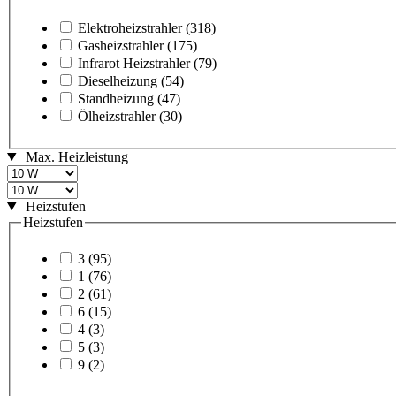
Elektroheizstrahler
(318)
Gasheizstrahler
(175)
Infrarot Heizstrahler
(79)
Dieselheizung
(54)
Standheizung
(47)
Ölheizstrahler
(30)
Max. Heizleistung
Heizstufen
Heizstufen
3
(95)
1
(76)
2
(61)
6
(15)
4
(3)
5
(3)
9
(2)