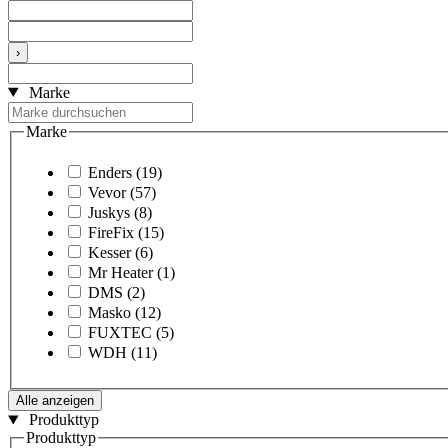
›
Marke
Marke
Enders
(19)
Vevor
(57)
Juskys
(8)
FireFix
(15)
Kesser
(6)
Mr Heater
(1)
DMS
(2)
Masko
(12)
FUXTEC
(5)
WDH
(11)
Alle anzeigen
Produkttyp
Produkttyp