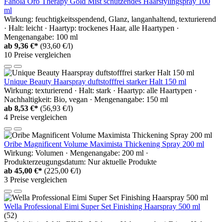
Fanola Oro Therapy Gold Mist schützendes Haarstylingspray 100
ml
Wirkung: feuchtigkeitsspendend, Glanz, langanhaltend, texturierend
· Halt: leicht · Haartyp: trockenes Haar, alle Haartypen ·
Mengenangabe: 100 ml
ab
9,36 €*
(93,60 €/l)
10 Preise vergleichen
Unique Beauty Haarspray duftstofffrei starker Halt 150 ml
Wirkung: texturierend · Halt: stark · Haartyp: alle Haartypen ·
Nachhaltigkeit: Bio, vegan · Mengenangabe: 150 ml
ab
8,53 €*
(56,93 €/l)
4 Preise vergleichen
Oribe Magnificent Volume Maximista Thickening Spray 200 ml
Wirkung: Volumen · Mengenangabe: 200 ml ·
Produkterzeugungsdatum: Nur aktuelle Produkte
ab
45,00 €*
(225,00 €/l)
3 Preise vergleichen
Wella Professional Eimi Super Set Finishing Haarspray 500 ml
(52)