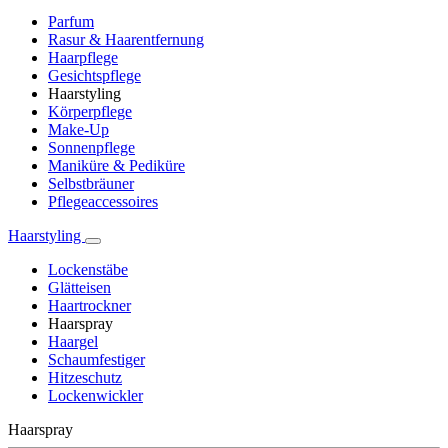
Parfum
Rasur & Haarentfernung
Haarpflege
Gesichtspflege
Haarstyling
Körperpflege
Make-Up
Sonnenpflege
Maniküre & Pediküre
Selbstbräuner
Pflegeaccessoires
Haarstyling
Lockenstäbe
Glätteisen
Haartrockner
Haarspray
Haargel
Schaumfestiger
Hitzeschutz
Lockenwickler
Haarspray