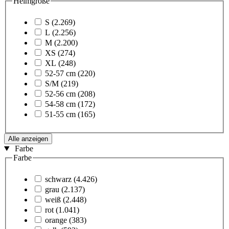
Helmgröße
S
(2.269)
L
(2.256)
M
(2.200)
XS
(274)
XL
(248)
52-57 cm
(220)
S/M
(219)
52-56 cm
(208)
54-58 cm
(172)
51-55 cm
(165)
Alle anzeigen
Farbe
Farbe
schwarz
(4.426)
grau
(2.137)
weiß
(2.448)
rot
(1.041)
orange
(383)