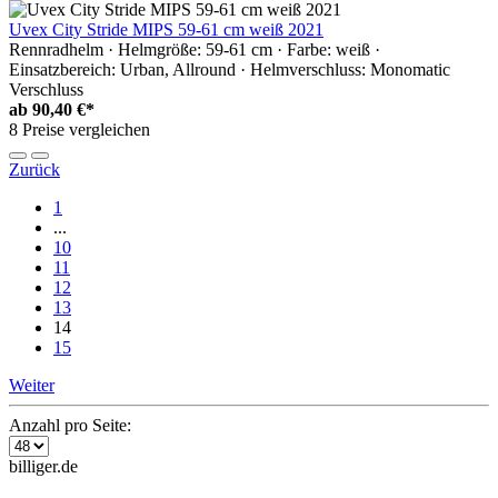
Uvex City Stride MIPS 59-61 cm weiß 2021
Rennradhelm · Helmgröße: 59-61 cm · Farbe: weiß ·
Einsatzbereich: Urban, Allround · Helmverschluss: Monomatic
Verschluss
ab
90,40 €*
8 Preise vergleichen
Zurück
1
...
10
11
12
13
14
15
Weiter
Anzahl pro Seite:
billiger.de