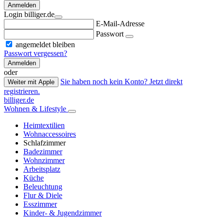
Anmelden
Login billiger.de
E-Mail-Adresse
Passwort
angemeldet bleiben
Passwort vergessen?
Anmelden
oder
Sie haben noch kein Konto? Jetzt direkt
Weiter mit Apple
registrieren.
billiger.de
Wohnen & Lifestyle
Heimtextilien
Wohnaccessoires
Schlafzimmer
Badezimmer
Wohnzimmer
Arbeitsplatz
Küche
Beleuchtung
Flur & Diele
Esszimmer
Kinder- & Jugendzimmer