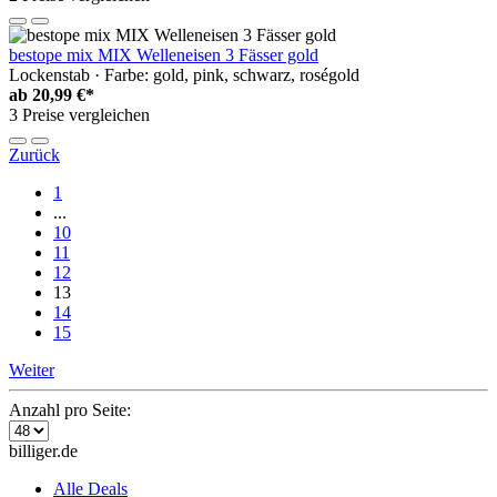
bestope mix MIX Welleneisen 3 Fässer gold
Lockenstab · Farbe: gold, pink, schwarz, roségold
ab
20,99 €*
3 Preise vergleichen
Zurück
1
...
10
11
12
13
14
15
Weiter
Anzahl pro Seite:
billiger.de
Alle Deals