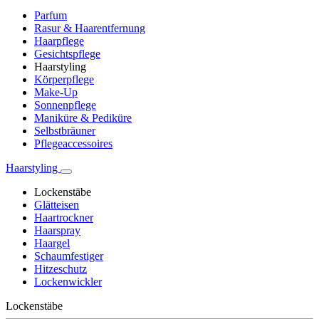
Parfum
Rasur & Haarentfernung
Haarpflege
Gesichtspflege
Haarstyling
Körperpflege
Make-Up
Sonnenpflege
Maniküre & Pediküre
Selbstbräuner
Pflegeaccessoires
Haarstyling
Lockenstäbe
Glätteisen
Haartrockner
Haarspray
Haargel
Schaumfestiger
Hitzeschutz
Lockenwickler
Lockenstäbe