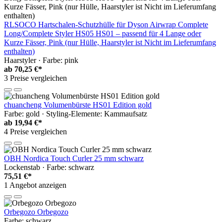
RLSOCO Hartschalen-Schutzhülle für Dyson Airwrap Complete
Long/Complete Styler HS05 HS01 – passend für 4 Lange oder
Kurze Fässer, Pink (nur Hülle, Haarstyler ist Nicht im Lieferumfang
enthalten)
Haarstyler · Farbe: pink
ab
70,25 €*
3 Preise vergleichen
chuancheng Volumenbürste HS01 Edition gold
Farbe: gold · Styling-Elemente: Kammaufsatz
ab
19,94 €*
4 Preise vergleichen
OBH Nordica Touch Curler 25 mm schwarz
Lockenstab · Farbe: schwarz
75,51 €*
1 Angebot anzeigen
Orbegozo Orbegozo
Farbe: schwarz