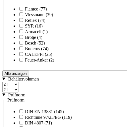
Flamco
(77)
Viessmann
(39)
Reflex
(74)
SYR
(16)
Armacell
(1)
Brötje
(4)
Bosch
(52)
Buderus
(74)
CALEFFI
(25)
Feuer-Anker
(2)
Alle anzeigen
Behältervolumen
Prüfnorm
Prüfnorm
DIN EN 13831
(145)
Richtlinie 97/23/EG
(119)
DIN 4807
(71)