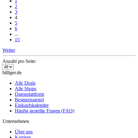
1
2
3
4
5
6
...
15
Weiter
Anzahl pro Seite:
billiger.de
Alle Deals
Alle Shops
Datenplattform
Bestpreissiegel
Einkaufskalender
Häufig gestellte Fragen (FAQ)
Unternehmen
Über uns
Karriere