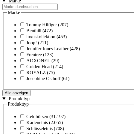
Marke
Marke
Tommy Hilfiger
(207)
Benthill
(472)
luxuskollektion
(453)
Joop!
(211)
Jennifer Jones Leather
(428)
Frentree
(123)
AOXONEL
(29)
Golden Head
(214)
ROYALZ
(75)
Josephine Osthoff
(61)
Alle anzeigen
Produkttyp
Produkttyp
Geldbörsen
(31.197)
Kartenetuis
(2.055)
Schlüsseletuis
(708)