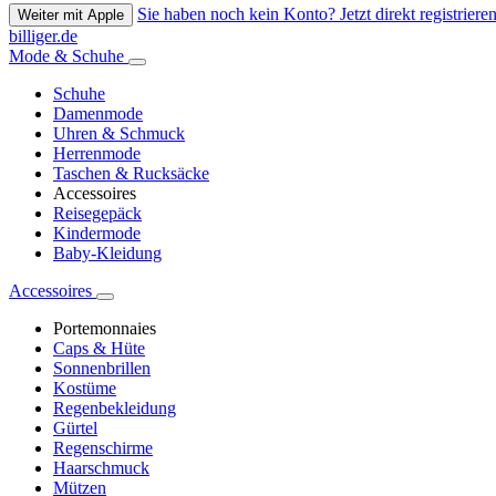
Sie haben noch kein Konto? Jetzt direkt registrieren
Weiter mit Apple
billiger.de
Mode & Schuhe
Schuhe
Damenmode
Uhren & Schmuck
Herrenmode
Taschen & Rucksäcke
Accessoires
Reisegepäck
Kindermode
Baby-Kleidung
Accessoires
Portemonnaies
Caps & Hüte
Sonnenbrillen
Kostüme
Regenbekleidung
Gürtel
Regenschirme
Haarschmuck
Mützen