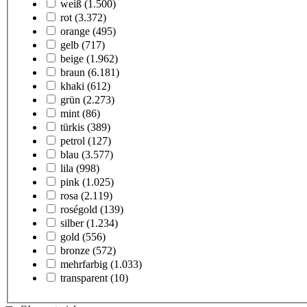
weiß
(1.500)
rot
(3.372)
orange
(495)
gelb
(717)
beige
(1.962)
braun
(6.181)
khaki
(612)
grün
(2.273)
mint
(86)
türkis
(389)
petrol
(127)
blau
(3.577)
lila
(998)
pink
(1.025)
rosa
(2.119)
roségold
(139)
silber
(1.234)
gold
(556)
bronze
(572)
mehrfarbig
(1.033)
transparent
(10)