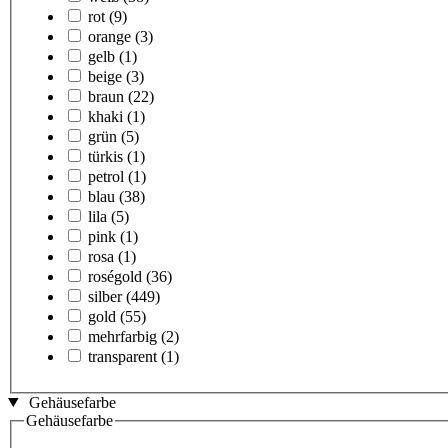
rot
(9)
orange
(3)
gelb
(1)
beige
(3)
braun
(22)
khaki
(1)
grün
(5)
türkis
(1)
petrol
(1)
blau
(38)
lila
(5)
pink
(1)
rosa
(1)
roségold
(36)
silber
(449)
gold
(55)
mehrfarbig
(2)
transparent
(1)
Gehäusefarbe
Gehäusefarbe