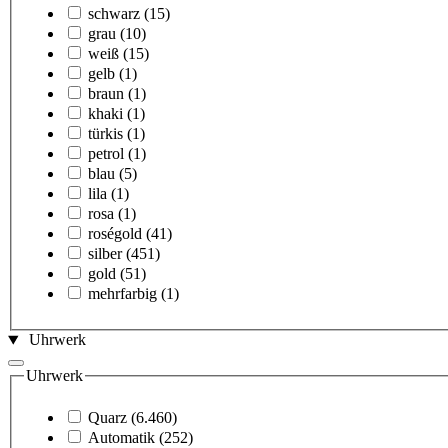
schwarz
(15)
grau
(10)
weiß
(15)
gelb
(1)
braun
(1)
khaki
(1)
türkis
(1)
petrol
(1)
blau
(5)
lila
(1)
rosa
(1)
roségold
(41)
silber
(451)
gold
(51)
mehrfarbig
(1)
Uhrwerk
Uhrwerk
Quarz
(6.460)
Automatik
(252)