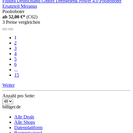
Fluidra Deutschland GmbH Drehgelenk Power 4.0 Poolroboter
Ersatzteil Meranus
Poolroboter
ab
52,00 €*
(C62)
3 Preise vergleichen
1
2
3
4
5
6
...
15
Weiter
Anzahl pro Seite:
billiger.de
Alle Deals
Alle Shops
Datenplattform
Bestpreissiegel