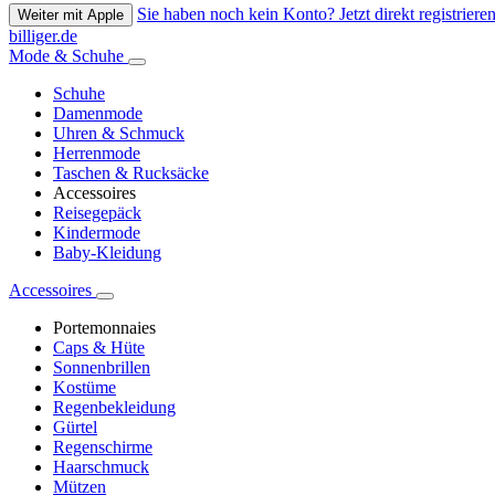
Sie haben noch kein Konto? Jetzt direkt registrieren
Weiter mit Apple
billiger.de
Mode & Schuhe
Schuhe
Damenmode
Uhren & Schmuck
Herrenmode
Taschen & Rucksäcke
Accessoires
Reisegepäck
Kindermode
Baby-Kleidung
Accessoires
Portemonnaies
Caps & Hüte
Sonnenbrillen
Kostüme
Regenbekleidung
Gürtel
Regenschirme
Haarschmuck
Mützen