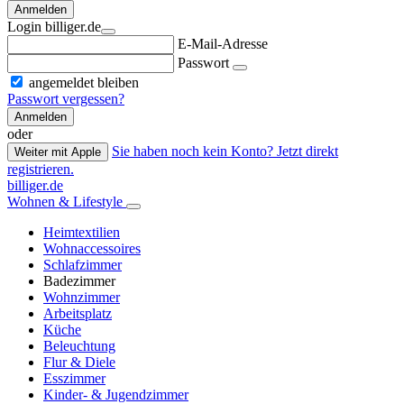
Anmelden
Login billiger.de
E-Mail-Adresse
Passwort
angemeldet bleiben
Passwort vergessen?
Anmelden
oder
Sie haben noch kein Konto? Jetzt direkt
Weiter mit Apple
registrieren.
billiger.de
Wohnen & Lifestyle
Heimtextilien
Wohnaccessoires
Schlafzimmer
Badezimmer
Wohnzimmer
Arbeitsplatz
Küche
Beleuchtung
Flur & Diele
Esszimmer
Kinder- & Jugendzimmer