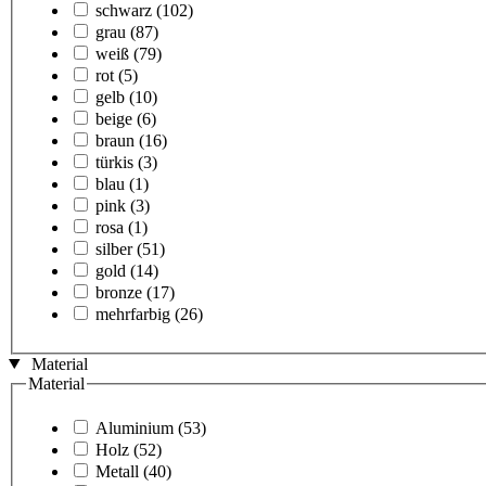
schwarz
(102)
grau
(87)
weiß
(79)
rot
(5)
gelb
(10)
beige
(6)
braun
(16)
türkis
(3)
blau
(1)
pink
(3)
rosa
(1)
silber
(51)
gold
(14)
bronze
(17)
mehrfarbig
(26)
Material
Material
Aluminium
(53)
Holz
(52)
Metall
(40)