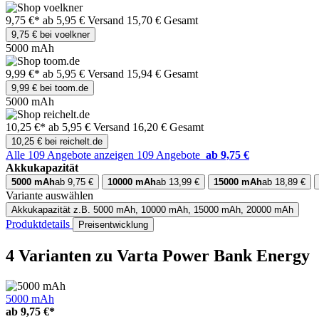
9,75 €*
ab 5,95 € Versand
15,70 € Gesamt
9,75 € bei voelkner
5000 mAh
9,99 €*
ab 5,95 € Versand
15,94 € Gesamt
9,99 € bei toom.de
5000 mAh
10,25 €*
ab 5,95 € Versand
16,20 € Gesamt
10,25 € bei reichelt.de
Alle 109 Angebote anzeigen
109 Angebote
ab 9,75 €
Akkukapazität
5000 mAh
ab 9,75 €
10000 mAh
ab 13,99 €
15000 mAh
ab 18,89 €
Variante auswählen
Akkukapazität
z.B. 5000 mAh, 10000 mAh, 15000 mAh, 20000 mAh
Produktdetails
Preisentwicklung
4 Varianten
zu Varta Power Bank Energy
5000 mAh
ab
9,75 €*