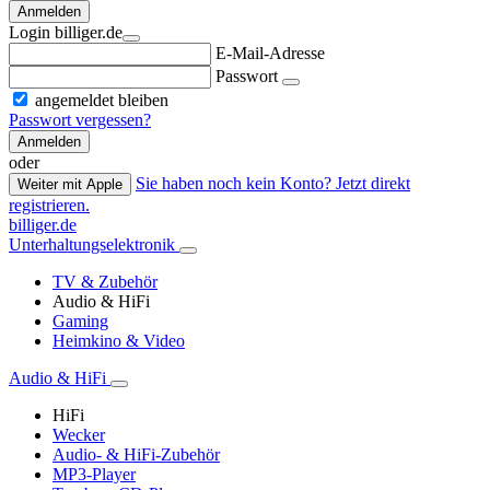
Anmelden
Login billiger.de
E-Mail-Adresse
Passwort
angemeldet bleiben
Passwort vergessen?
Anmelden
oder
Sie haben noch kein Konto? Jetzt direkt
Weiter mit Apple
registrieren.
billiger.de
Unterhaltungselektronik
TV & Zubehör
Audio & HiFi
Gaming
Heimkino & Video
Audio & HiFi
HiFi
Wecker
Audio- & HiFi-Zubehör
MP3-Player