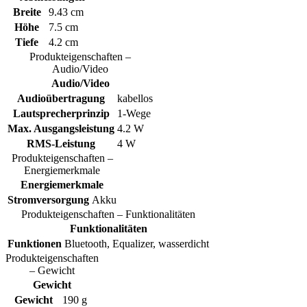
Breite
9.43 cm
Höhe
7.5 cm
Tiefe
4.2 cm
Produkteigenschaften –
Audio/Video
Audio/Video
Audioübertragung
kabellos
Lautsprecherprinzip
1-Wege
Max. Ausgangsleistung
4.2 W
RMS-Leistung
4 W
Produkteigenschaften –
Energiemerkmale
Energiemerkmale
Stromversorgung
Akku
Produkteigenschaften – Funktionalitäten
Funktionalitäten
Funktionen
Bluetooth, Equalizer, wasserdicht
Produkteigenschaften
– Gewicht
Gewicht
Gewicht
190 g