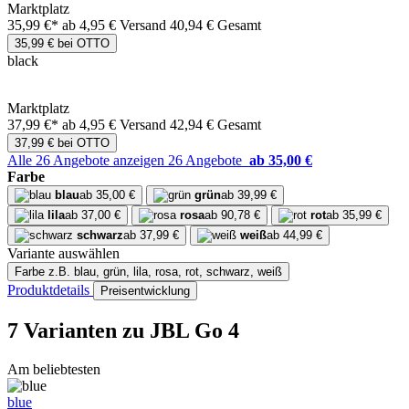
Marktplatz
35,99 €*
ab 4,95 € Versand
40,94 € Gesamt
35,99 € bei OTTO
black
Marktplatz
37,99 €*
ab 4,95 € Versand
42,94 € Gesamt
37,99 € bei OTTO
Alle 26 Angebote anzeigen
26 Angebote
ab 35,00 €
Farbe
blau
ab 35,00 €
grün
ab 39,99 €
lila
ab 37,00 €
rosa
ab 90,78 €
rot
ab 35,99 €
schwarz
ab 37,99 €
weiß
ab 44,99 €
Variante auswählen
Farbe
z.B. blau, grün, lila, rosa, rot, schwarz, weiß
Produktdetails
Preisentwicklung
7 Varianten
zu JBL Go 4
Am beliebtesten
blue