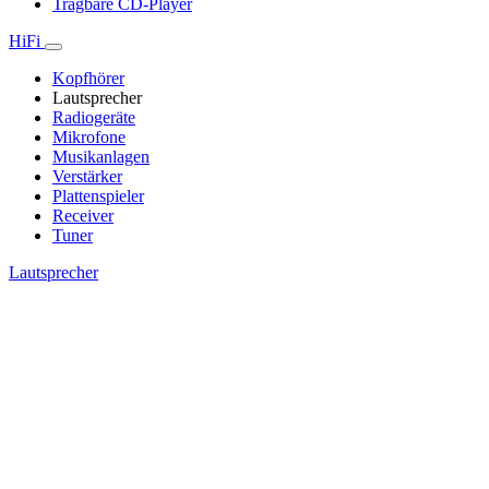
Tragbare CD-Player
HiFi
Kopfhörer
Lautsprecher
Radiogeräte
Mikrofone
Musikanlagen
Verstärker
Plattenspieler
Receiver
Tuner
Lautsprecher