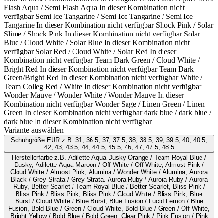
Flash Aqua / Semi Flash Aqua
In dieser Kombination nicht
verfügbar
Semi Ice Tangarine / Semi Ice Tangarine / Semi Ice
Tangarine
In dieser Kombination nicht verfügbar
Shock Pink / Solar
Slime / Shock Pink
In dieser Kombination nicht verfügbar
Solar
Blue / Cloud White / Solar Blue
In dieser Kombination nicht
verfügbar
Solar Red / Cloud White / Solar Red
In dieser
Kombination nicht verfügbar
Team Dark Green / Cloud White /
Bright Red
In dieser Kombination nicht verfügbar
Team Dark
Green/Bright Red
In dieser Kombination nicht verfügbar
White /
Team Colleg Red / White
In dieser Kombination nicht verfügbar
Wonder Mauve / Wonder White / Wonder Mauve
In dieser
Kombination nicht verfügbar
Wonder Sage / Linen Green / Linen
Green
In dieser Kombination nicht verfügbar
dark blue / dark blue /
dark blue
In dieser Kombination nicht verfügbar
Variante auswählen
Schuhgröße EUR
z.B. 31, 36.5, 37, 37.5, 38, 38.5, 39, 39.5, 40, 40.5,
42, 43, 43.5, 44, 44.5, 45.5, 46, 47, 47.5, 48.5
Herstellerfarbe
z.B. Adilette Aqua Dusky Orange / Team Royal Blue /
Dusky, Adilette Aqua Maroon / Off White / Off White, Almost Pink /
Cloud White / Almost Pink, Alumina / Wonder White / Alumina, Aurora
Black / Grey Strata / Grey Strata, Aurora Ruby / Aurora Ruby / Aurora
Ruby, Better Scarlet / Team Royal Blue / Better Scarlet, Bliss Pink /
Bliss Pink / Bliss Pink, Bliss Pink / Cloud White / Bliss Pink, Blue
Burst / Cloud White / Blue Burst, Blue Fusion / Lucid Lemon / Blue
Fusion, Bold Blue / Green / Cloud White, Bold Blue / Green / Off White,
Bright Yellow / Bold Blue / Bold Green, Clear Pink / Pink Fusion / Pink