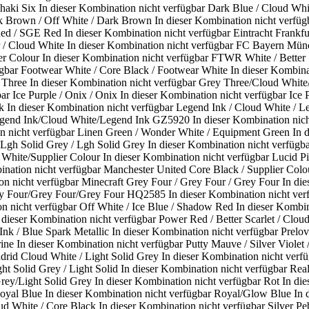
haki Six
In dieser Kombination nicht verfügbar
Dark Blue / Cloud Whi
k Brown / Off White / Dark Brown
In dieser Kombination nicht verfüg
 Red / SGE Red
In dieser Kombination nicht verfügbar
Eintracht Frank
 / Cloud White
In dieser Kombination nicht verfügbar
FC Bayern Münch
er Colour
In dieser Kombination nicht verfügbar
FTWR White / Better S
gbar
Footwear White / Core Black / Footwear White
In dieser Kombina
 Three
In dieser Kombination nicht verfügbar
Grey Three/Cloud White
bar
Ice Purple / Onix / Onix
In dieser Kombination nicht verfügbar
Ice 
k
In dieser Kombination nicht verfügbar
Legend Ink / Cloud White / L
gend Ink/Cloud White/Legend Ink GZ5920
In dieser Kombination nic
n nicht verfügbar
Linen Green / Wonder White / Equipment Green
In 
 Lgh Solid Grey / Lgh Solid Grey
In dieser Kombination nicht verfügb
 White/Supplier Colour
In dieser Kombination nicht verfügbar
Lucid Pi
ination nicht verfügbar
Manchester United Core Black / Supplier Colo
on nicht verfügbar
Minecraft Grey Four / Grey Four / Grey Four
In di
ey Four/Grey Four/Grey Four HQ2585
In dieser Kombination nicht ver
on nicht verfügbar
Off White / Ice Blue / Shadow Red
In dieser Kombin
 dieser Kombination nicht verfügbar
Power Red / Better Scarlet / Clou
Ink / Blue Spark Metallic
In dieser Kombination nicht verfügbar
Prelov
rine
In dieser Kombination nicht verfügbar
Putty Mauve / Silver Violet 
drid Cloud White / Light Solid Grey
In dieser Kombination nicht verf
ht Solid Grey / Light Solid
In dieser Kombination nicht verfügbar
Real
rey/Light Solid Grey
In dieser Kombination nicht verfügbar
Rot
In di
oyal Blue
In dieser Kombination nicht verfügbar
Royal/Glow Blue
In 
ud White / Core Black
In dieser Kombination nicht verfügbar
Silver Pe