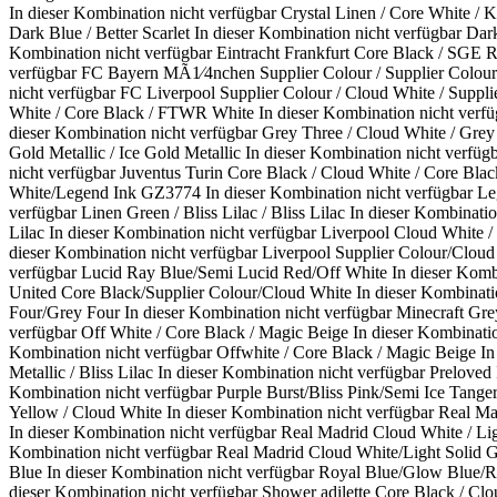
In dieser Kombination nicht verfügbar
Crystal Linen / Core White / K
Dark Blue / Better Scarlet
In dieser Kombination nicht verfügbar
Dar
Kombination nicht verfügbar
Eintracht Frankfurt Core Black / SGE
verfügbar
FC Bayern MÃ1⁄4nchen Supplier Colour / Supplier Colour
nicht verfügbar
FC Liverpool Supplier Colour / Cloud White / Suppli
White / Core Black / FTWR White
In dieser Kombination nicht verfü
dieser Kombination nicht verfügbar
Grey Three / Cloud White / Grey
Gold Metallic / Ice Gold Metallic
In dieser Kombination nicht verfüg
nicht verfügbar
Juventus Turin Core Black / Cloud White / Core Blac
White/Legend Ink GZ3774
In dieser Kombination nicht verfügbar
Le
verfügbar
Linen Green / Bliss Lilac / Bliss Lilac
In dieser Kombinatio
Lilac
In dieser Kombination nicht verfügbar
Liverpool Cloud White /
dieser Kombination nicht verfügbar
Liverpool Supplier Colour/Cloud
verfügbar
Lucid Ray Blue/Semi Lucid Red/Off White
In dieser Komb
United Core Black/Supplier Colour/Cloud White
In dieser Kombinati
Four/Grey Four
In dieser Kombination nicht verfügbar
Minecraft Gr
verfügbar
Off White / Core Black / Magic Beige
In dieser Kombinati
Kombination nicht verfügbar
Offwhite / Core Black / Magic Beige
In
Metallic / Bliss Lilac
In dieser Kombination nicht verfügbar
Preloved 
Kombination nicht verfügbar
Purple Burst/Bliss Pink/Semi Ice Tange
Yellow / Cloud White
In dieser Kombination nicht verfügbar
Real Ma
In dieser Kombination nicht verfügbar
Real Madrid Cloud White / Lig
Kombination nicht verfügbar
Real Madrid Cloud White/Light Solid G
Blue
In dieser Kombination nicht verfügbar
Royal Blue/Glow Blue/R
dieser Kombination nicht verfügbar
Shower adilette Core Black / Clo