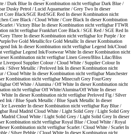
te / Dark Blue
In dieser Kombination nicht verfügbar
Dark Blue /
bar
Dusky Petrol / Lucid Aquamarine / Grey Two
In dieser
furt Core Black/SGE Red/SGE Red
In dieser Kombination nicht
en Core Black / Cloud White / Core Black
In dieser Kombination
carlet / Victory Blue
In dieser Kombination nicht verfügbar
FTWR
tion nicht verfügbar
Frankfurt Core Black / SGE Red / SGE Red
In
/Grey Three
In dieser Kombination nicht verfügbar
Ice Purple / Ice
Purple/Ive Gold Metallic/Ice Gold Metallic
In dieser Kombination
egend Ink
In dieser Kombination nicht verfügbar
Legend Ink/Cloud
ht verfügbar
Legend Ink/Footwear White
In dieser Kombination nicht
dieser Kombination nicht verfügbar
Linen Green/Bliss Lilac/Bliss
ar
Liverpool Supplier Colour / Cloud White / Supplier Colour
In
nk / Silver Metallic / Preloved Ink
In dieser Kombination nicht
ur / Cloud White
In dieser Kombination nicht verfügbar
Manchester
eser Kombination nicht verfügbar
Minecraft Grey Four/Grey
fügbar
Off White / Alumina / Off White
In dieser Kombination nicht
ation nicht verfügbar
Off White/Alumina/Off White
In dieser
d White
In dieser Kombination nicht verfügbar
Preloved Fig / Silver
ed Ink / Blue Spark Metallic / Blue Spark Metallic
In dieser
/ Ice Lavender
In dieser Kombination nicht verfügbar
Ray Blue /
ügbar
Real Madrid Cloud White / Light Solid Grey / Light Solid Grey
 Madrid Cloud White / Light Solid Grey / Light Solid Grey
In dieser
eser Kombination nicht verfügbar
Royal Blue / Cloud White / Royal
dieser Kombination nicht verfügbar
Scarlet / Cloud White / Scarlet
In
bble / Silver Pebble / Cloud White
In dieser Kombination nicht