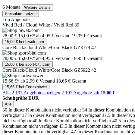
6 Monate
Weitere Details
Preisalarm setzen
Top Angebote
Vivid Red / Cloud White / Vivid Red 39
28,00 €
15,00 €*
ab 4,95 € Versand
19,95 € Gesamt
15,00 € bei biwak.com
Core Black/Cloud White/Core Black GZ3779 47
28,00 €
15,00 €*
ab 4,95 € Versand
19,95 € Gesamt
15,00 € bei sport-bittl.com
Core Black/Cloud White/Core Black GZ5922 42
15,66 €*
ab 2,99 € Versand
18,65 € Gesamt
15,66 € bei Cortexpower
Alle 2.197 Angebote anzeigen
2.197 Angebote
ab 15,00 €
Schuhgröße EUR
Alle
30
In dieser Kombination nicht verfügbar
34
In dieser Kombination n
verfügbar
37
In dieser Kombination nicht verfügbar
37.5
In dieser K
nicht verfügbar
40
In dieser Kombination nicht verfügbar
40.5
In die
Kombination nicht verfügbar
43.5
In dieser Kombination nicht verfü
dieser Kombination nicht verfügbar
47
In dieser Kombination nicht v