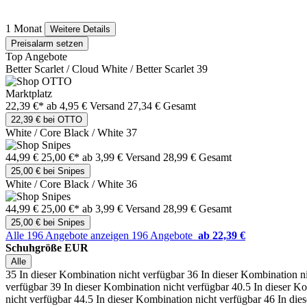
1 Monat
Weitere Details
Preisalarm setzen
Top Angebote
Better Scarlet / Cloud White / Better Scarlet 39
Marktplatz
22,39 €*
ab 4,95 € Versand
27,34 € Gesamt
22,39 € bei OTTO
White / Core Black / White 37
44,99 €
25,00 €*
ab 3,99 € Versand
28,99 € Gesamt
25,00 € bei Snipes
White / Core Black / White 36
44,99 €
25,00 €*
ab 3,99 € Versand
28,99 € Gesamt
25,00 € bei Snipes
Alle 196 Angebote anzeigen
196 Angebote
ab 22,39 €
Schuhgröße EUR
Alle
35
In dieser Kombination nicht verfügbar
36
In dieser Kombination n
verfügbar
39
In dieser Kombination nicht verfügbar
40.5
In dieser K
nicht verfügbar
44.5
In dieser Kombination nicht verfügbar
46
In die