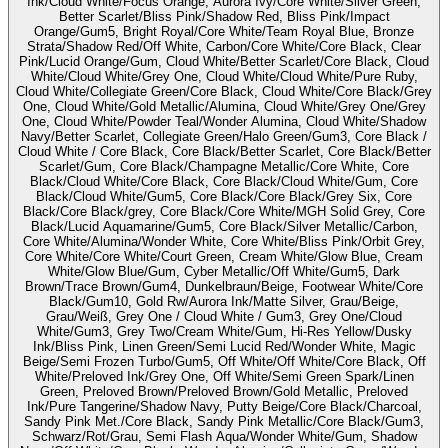
Ink/Cloud White/Focus Orange, Aurora Ivy/Core White/Silver Green,
Better Scarlet/Bliss Pink/Shadow Red, Bliss Pink/Impact
Orange/Gum5, Bright Royal/Core White/Team Royal Blue, Bronze
Strata/Shadow Red/Off White, Carbon/Core White/Core Black, Clear
Pink/Lucid Orange/Gum, Cloud White/Better Scarlet/Core Black, Cloud
White/Cloud White/Grey One, Cloud White/Cloud White/Pure Ruby,
Cloud White/Collegiate Green/Core Black, Cloud White/Core Black/Grey
One, Cloud White/Gold Metallic/Alumina, Cloud White/Grey One/Grey
One, Cloud White/Powder Teal/Wonder Alumina, Cloud White/Shadow
Navy/Better Scarlet, Collegiate Green/Halo Green/Gum3, Core Black /
Cloud White / Core Black, Core Black/Better Scarlet, Core Black/Better
Scarlet/Gum, Core Black/Champagne Metallic/Core White, Core
Black/Cloud White/Core Black, Core Black/Cloud White/Gum, Core
Black/Cloud White/Gum5, Core Black/Core Black/Grey Six, Core
Black/Core Black/grey, Core Black/Core White/MGH Solid Grey, Core
Black/Lucid Aquamarine/Gum5, Core Black/Silver Metallic/Carbon,
Core White/Alumina/Wonder White, Core White/Bliss Pink/Orbit Grey,
Core White/Core White/Court Green, Cream White/Glow Blue, Cream
White/Glow Blue/Gum, Cyber Metallic/Off White/Gum5, Dark
Brown/Trace Brown/Gum4, Dunkelbraun/Beige, Footwear White/Core
Black/Gum10, Gold Rw/Aurora Ink/Matte Silver, Grau/Beige,
Grau/Weiß, Grey One / Cloud White / Gum3, Grey One/Cloud
White/Gum3, Grey Two/Cream White/Gum, Hi-Res Yellow/Dusky
Ink/Bliss Pink, Linen Green/Semi Lucid Red/Wonder White, Magic
Beige/Semi Frozen Turbo/Gum5, Off White/Off White/Core Black, Off
White/Preloved Ink/Grey One, Off White/Semi Green Spark/Linen
Green, Preloved Brown/Preloved Brown/Gold Metallic, Preloved
Ink/Pure Tangerine/Shadow Navy, Putty Beige/Core Black/Charcoal,
Sandy Pink Met./Core Black, Sandy Pink Metallic/Core Black/Gum3,
Schwarz/Rot/Grau, Semi Flash Aqua/Wonder White/Gum, Shadow