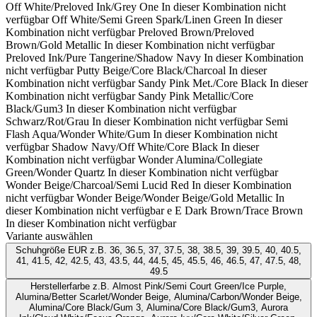
Off White/Preloved Ink/Grey One
In dieser Kombination nicht
verfügbar
Off White/Semi Green Spark/Linen Green
In dieser
Kombination nicht verfügbar
Preloved Brown/Preloved
Brown/Gold Metallic
In dieser Kombination nicht verfügbar
Preloved Ink/Pure Tangerine/Shadow Navy
In dieser Kombination
nicht verfügbar
Putty Beige/Core Black/Charcoal
In dieser
Kombination nicht verfügbar
Sandy Pink Met./Core Black
In dieser
Kombination nicht verfügbar
Sandy Pink Metallic/Core
Black/Gum3
In dieser Kombination nicht verfügbar
Schwarz/Rot/Grau
In dieser Kombination nicht verfügbar
Semi
Flash Aqua/Wonder White/Gum
In dieser Kombination nicht
verfügbar
Shadow Navy/Off White/Core Black
In dieser
Kombination nicht verfügbar
Wonder Alumina/Collegiate
Green/Wonder Quartz
In dieser Kombination nicht verfügbar
Wonder Beige/Charcoal/Semi Lucid Red
In dieser Kombination
nicht verfügbar
Wonder Beige/Wonder Beige/Gold Metallic
In
dieser Kombination nicht verfügbar
e E Dark Brown/Trace Brown
In dieser Kombination nicht verfügbar
Variante auswählen
Schuhgröße EUR
z.B. 36, 36.5, 37, 37.5, 38, 38.5, 39, 39.5, 40, 40.5,
41, 41.5, 42, 42.5, 43, 43.5, 44, 44.5, 45, 45.5, 46, 46.5, 47, 47.5, 48,
49.5
Herstellerfarbe
z.B. Almost Pink/Semi Court Green/Ice Purple,
Alumina/Better Scarlet/Wonder Beige, Alumina/Carbon/Wonder Beige,
Alumina/Core Black/Gum 3, Alumina/Core Black/Gum3, Aurora