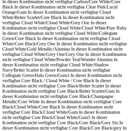
In dieser Kombination nicht verfügbar
Carbon/Core White/Core
Black
In dieser Kombination nicht verfügbar
Clear Pink/Lucid
Orange/Gum
In dieser Kombination nicht verfügbar
Cloud
White/Better Scarlet/Core Black
In dieser Kombination nicht
verfügbar
Cloud White/Cloud White/Grey One
In dieser
Kombination nicht verfügbar
Cloud White/Cloud White/Pure Ruby
In dieser Kombination nicht verfügbar
Cloud White/Collegiate
Green/Core Black
In dieser Kombination nicht verfügbar
Cloud
White/Core Black/Grey One
In dieser Kombination nicht verfügbar
Cloud White/Gold Metallic/Alumina
In dieser Kombination nicht
verfügbar
Cloud White/Grey One/Grey One
In dieser Kombination
nicht verfügbar
Cloud White/Powder Teal/Wonder Alumina
In
dieser Kombination nicht verfügbar
Cloud White/Shadow
Navy/Better Scarlet
In dieser Kombination nicht verfügbar
Collegiate Green/Halo Green/Gum3
In dieser Kombination nicht
verfügbar
Core Black / Cloud White / Core Black
In dieser
Kombination nicht verfügbar
Core Black/Better Scarlet
In dieser
Kombination nicht verfügbar
Core Black/Better Scarlet/Gum
In
dieser Kombination nicht verfügbar
Core Black/Champagne
Metallic/Core White
In dieser Kombination nicht verfügbar
Core
Black/Cloud White/Core Black
In dieser Kombination nicht
verfügbar
Core Black/Cloud White/Gum
In dieser Kombination
nicht verfügbar
Core Black/Cloud White/Gum5
In dieser
Kombination nicht verfügbar
Core Black/Core Black/Grey Six
In
dieser Kombination nicht verfügbar
Core Black/Core Black/grey
In