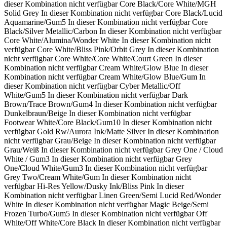
dieser Kombination nicht verfügbar
Core Black/Core White/MGH
Solid Grey
In dieser Kombination nicht verfügbar
Core Black/Lucid
Aquamarine/Gum5
In dieser Kombination nicht verfügbar
Core
Black/Silver Metallic/Carbon
In dieser Kombination nicht verfügbar
Core White/Alumina/Wonder White
In dieser Kombination nicht
verfügbar
Core White/Bliss Pink/Orbit Grey
In dieser Kombination
nicht verfügbar
Core White/Core White/Court Green
In dieser
Kombination nicht verfügbar
Cream White/Glow Blue
In dieser
Kombination nicht verfügbar
Cream White/Glow Blue/Gum
In
dieser Kombination nicht verfügbar
Cyber Metallic/Off
White/Gum5
In dieser Kombination nicht verfügbar
Dark
Brown/Trace Brown/Gum4
In dieser Kombination nicht verfügbar
Dunkelbraun/Beige
In dieser Kombination nicht verfügbar
Footwear White/Core Black/Gum10
In dieser Kombination nicht
verfügbar
Gold Rw/Aurora Ink/Matte Silver
In dieser Kombination
nicht verfügbar
Grau/Beige
In dieser Kombination nicht verfügbar
Grau/Weiß
In dieser Kombination nicht verfügbar
Grey One / Cloud
White / Gum3
In dieser Kombination nicht verfügbar
Grey
One/Cloud White/Gum3
In dieser Kombination nicht verfügbar
Grey Two/Cream White/Gum
In dieser Kombination nicht
verfügbar
Hi-Res Yellow/Dusky Ink/Bliss Pink
In dieser
Kombination nicht verfügbar
Linen Green/Semi Lucid Red/Wonder
White
In dieser Kombination nicht verfügbar
Magic Beige/Semi
Frozen Turbo/Gum5
In dieser Kombination nicht verfügbar
Off
White/Off White/Core Black
In dieser Kombination nicht verfügbar