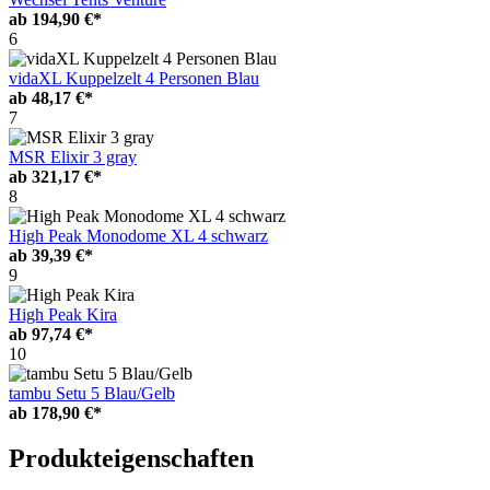
ab
194,90 €*
6
vidaXL Kuppelzelt 4 Personen Blau
ab
48,17 €*
7
MSR Elixir 3 gray
ab
321,17 €*
8
High Peak Monodome XL 4 schwarz
ab
39,39 €*
9
High Peak Kira
ab
97,74 €*
10
tambu Setu 5 Blau/Gelb
ab
178,90 €*
Produkteigenschaften