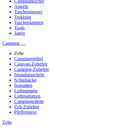
Campingkocher
Angeln
Taschenmesser
Trekking
Taschenlampen
Tools
Jagen
Camping
Zelte
Campingmöbel
Caravan-Zubehör
Camping-Zubehör
Strandmuscheln
Schlafsäcke
Isomatten
Luftpumpen
Luftmatratzen
Campingtoilette
Zelt-Zubehör
Pfefferspray
Zelte