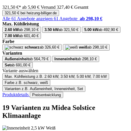
321,50 €*
ab 5,90 € Versand
327,40 € Gesamt
321,50 € bei heizung-billiger.de
Alle 61 Angebote anzeigen
61 Angebote
ab 298,10 €
Max. Kühlleistung
2.60 kW
ab 298,10 €
3.50 kW
ab 321,50 €
5.00 kW
ab 492,90 €
7.00 kW
ab 601,40 €
Farbe
schwarz
ab 326,60 €
weiß
ab 298,10 €
Varianten
Außeneinheit
ab 564,79 €
Inneneinheit
ab 298,10 €
Set
ab 691,00 €
Variante auswählen
Max. Kühlleistung
z.B. 2.60 kW, 3.50 kW, 5.00 kW, 7.00 kW
Farbe
z.B. schwarz, weiß
Varianten
z.B. Außeneinheit, Inneneinheit, Set
Produktdetails
Preisentwicklung
19 Varianten
zu Midea Solstice
Klimaanlage