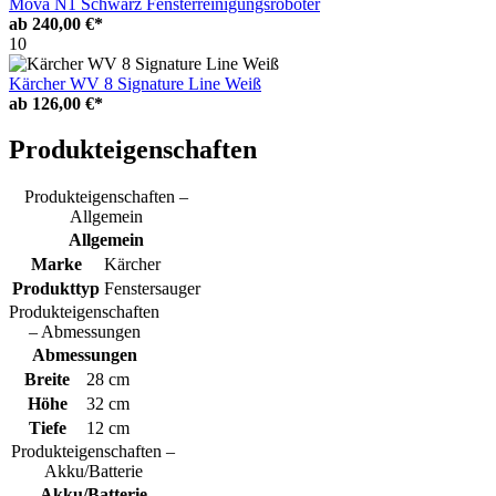
Mova N1 Schwarz Fensterreinigungsroboter
ab
240,00 €*
10
Kärcher WV 8 Signature Line Weiß
ab
126,00 €*
Produkteigenschaften
Produkteigenschaften –
Allgemein
Allgemein
Marke
Kärcher
Produkttyp
Fenstersauger
Produkteigenschaften
– Abmessungen
Abmessungen
Breite
28 cm
Höhe
32 cm
Tiefe
12 cm
Produkteigenschaften –
Akku/Batterie
Akku/Batterie