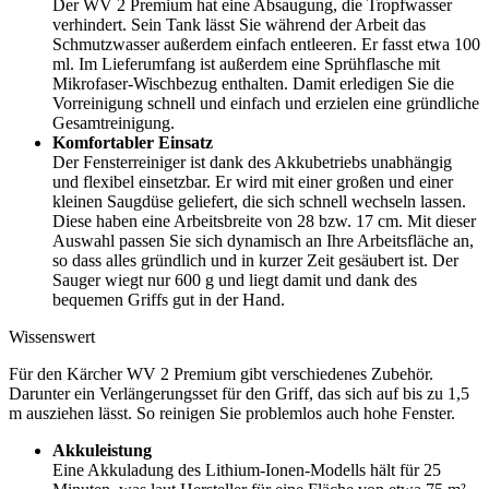
Der WV 2 Premium hat eine Absaugung, die Tropfwasser
verhindert. Sein Tank lässt Sie während der Arbeit das
Schmutzwasser außerdem einfach entleeren. Er fasst etwa 100
ml. Im Lieferumfang ist außerdem eine Sprühflasche mit
Mikrofaser-Wischbezug enthalten. Damit erledigen Sie die
Vorreinigung schnell und einfach und erzielen eine gründliche
Gesamtreinigung.
Komfortabler Einsatz
Der Fensterreiniger ist dank des Akkubetriebs unabhängig
und flexibel einsetzbar. Er wird mit einer großen und einer
kleinen Saugdüse geliefert, die sich schnell wechseln lassen.
Diese haben eine Arbeitsbreite von 28 bzw. 17 cm. Mit dieser
Auswahl passen Sie sich dynamisch an Ihre Arbeitsfläche an,
so dass alles gründlich und in kurzer Zeit gesäubert ist. Der
Sauger wiegt nur 600 g und liegt damit und dank des
bequemen Griffs gut in der Hand.
Wissenswert
Für den Kärcher WV 2 Premium gibt verschiedenes Zubehör.
Darunter ein Verlängerungsset für den Griff, das sich auf bis zu 1,5
m ausziehen lässt. So reinigen Sie problemlos auch hohe Fenster.
Akkuleistung
Eine Akkuladung des Lithium-Ionen-Modells hält für 25