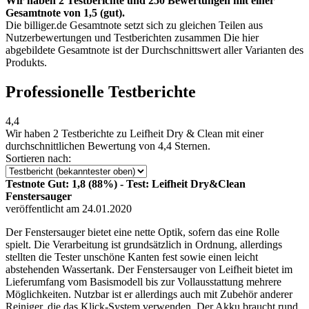
Wir haben 2 Testberichte und 250 Bewertungen mit einer
Gesamtnote von 1,5 (gut).
Die billiger.de Gesamtnote setzt sich zu gleichen Teilen aus
Nutzerbewertungen und Testberichten zusammen Die hier
abgebildete Gesamtnote ist der Durchschnittswert aller Varianten des
Produkts.
Professionelle Testberichte
4,4
Wir haben
2 Testberichte
zu Leifheit Dry & Clean mit einer
durchschnittlichen Bewertung von 4,4 Sternen.
Sortieren nach:
Testnote Gut: 1,8 (88%) - Test: Leifheit Dry&Clean
Fenstersauger
veröffentlicht am 24.01.2020
Der Fenstersauger bietet eine nette Optik, sofern das eine Rolle
spielt. Die Verarbeitung ist grundsätzlich in Ordnung, allerdings
stellten die Tester unschöne Kanten fest sowie einen leicht
abstehenden Wassertank. Der Fenstersauger von Leifheit bietet im
Lieferumfang vom Basismodell bis zur Vollausstattung mehrere
Möglichkeiten. Nutzbar ist er allerdings auch mit Zubehör anderer
Reiniger, die das Klick-System verwenden. Der Akku braucht rund