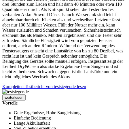
drei Stunden zum Laden und hält dann 40 Minuten oder etwa 110
Quadratmeter durch. Als Kritikpunkt sehen die Tester den fest
verbauten Akku. Sowohl Düse als auch Wassertank sind leicht
abnehmbar durch ein Klicken ab- und wechselbar. Letzterer fasst
aber nur 100 Milliliter Wasser. Füllt der Nutzer mehr ein, kann
Wasser auslaufen und Schaden verursachen. Sicherheitstechnisch
erscheint das als Manko. Mit den Ergebnissen sind die Tester sehr
zufrieden. Sämtliche Flüssigkeit wird vom geputzten Fenster
entfernt, auch an den Rändern. Während der Verwendung des
Fenstersaugers entsteht eine Lautstärke von bis zu 80 Dezibel, was
recht laut ist und kein Gespräch nebenher ermöglicht. Die
Reinigung des Gerätes sollte manuell erfolgen. Insgesamt zeigt der
Leifheit Dry&Clean also starke Ergebnisse beim Saugen und ist
leicht zu bedienen. Schwach dagegen ist die Lautstärke und ein
nicht mögliches Wechseln des Akkus.
Kompletten Testbericht von testsieger.de lesen
weiterlesen
Vorteile
Gute Ergebnisse, Hohe Saugleistung
Einfache Bedienung
Lange Akkulaufzeit
Viel Zubehör erhältlich