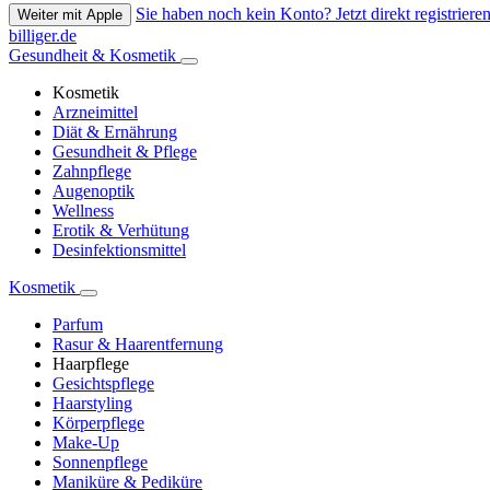
Sie haben noch kein Konto? Jetzt direkt registrieren
Weiter mit Apple
billiger.de
Gesundheit & Kosmetik
Kosmetik
Arzneimittel
Diät & Ernährung
Gesundheit & Pflege
Zahnpflege
Augenoptik
Wellness
Erotik & Verhütung
Desinfektionsmittel
Kosmetik
Parfum
Rasur & Haarentfernung
Haarpflege
Gesichtspflege
Haarstyling
Körperpflege
Make-Up
Sonnenpflege
Maniküre & Pediküre