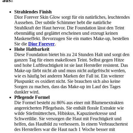
aus?
Strahlendes Finish
Dior Forever Skin Glow sorgt für ein natürliches, leuchtendes
Aussehen. Der subtile Schimmer hebt die natürliche
Strahlkraft der Haut hervor. Die Foundation lässt den Teint
ebenmäßig und geglättet erscheinen und erzeugt keinen
Maskeneffekt. Bevorzugen Sie ein mattes Make-up, bestellen
Sie die
Dior Forever
.
Hohe Haltbarkeit
Diese Foundation bietet bis zu 24 Stunden Halt und sorgt den
ganzen Tag für einen makellosen Teint. Selbst gegen Hitze
und hohe Luftfeuchtigkeit ist sie laut Hersteller resistent. Das
Make-up färbt nicht ab und muss nicht aufgefrischt werden,
wie es häufig bei anderen Marken der Fall ist. Ein weiterer
Pluspunkt: es oxidiert nicht. Sie brauchen sich also keine
Sorgen zu machen, dass das Make-up im Lauf des Tages
dunkler wird.
Pflegende Formel
Die Formel besteht zu 86% aus einer mit Blumenextrakten
angereicherten Pflegebasis. Sie enthält florale Extrakte wie
wilde Stiefmütterchen, Hibiskus, Kapuzinerkresse und
Schwertlilie. Sie versorgen die Haut mit Feuchtigkeit und
helfen, das Hautbild zu verbessern. In einem Verbrauchertest
des Herstellers war die Haut nach 1 Woche besser mit