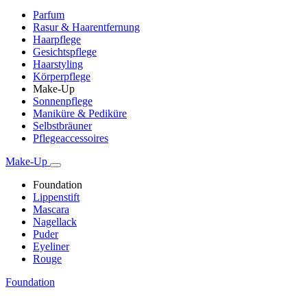
Parfum
Rasur & Haarentfernung
Haarpflege
Gesichtspflege
Haarstyling
Körperpflege
Make-Up
Sonnenpflege
Maniküre & Pediküre
Selbstbräuner
Pflegeaccessoires
Make-Up
Foundation
Lippenstift
Mascara
Nagellack
Puder
Eyeliner
Rouge
Foundation