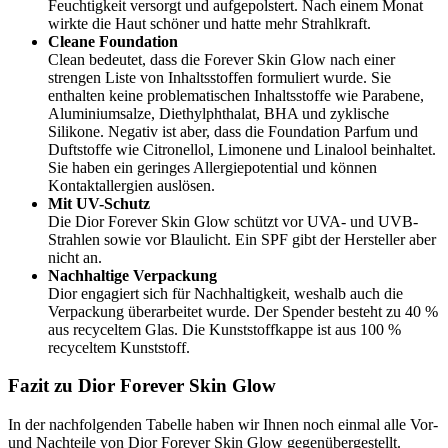
Feuchtigkeit versorgt und aufgepolstert. Nach einem Monat
wirkte die Haut schöner und hatte mehr Strahlkraft.
Cleane Foundation
Clean bedeutet, dass die Forever Skin Glow nach einer
strengen Liste von Inhaltsstoffen formuliert wurde. Sie
enthalten keine problematischen Inhaltsstoffe wie Parabene,
Aluminiumsalze, Diethylphthalat, BHA und zyklische
Silikone. Negativ ist aber, dass die Foundation Parfum und
Duftstoffe wie Citronellol, Limonene und Linalool beinhaltet.
Sie haben ein geringes Allergiepotential und können
Kontaktallergien auslösen.
Mit UV-Schutz
Die Dior Forever Skin Glow schützt vor UVA- und UVB-
Strahlen sowie vor Blaulicht. Ein SPF gibt der Hersteller aber
nicht an.
Nachhaltige Verpackung
Dior engagiert sich für Nachhaltigkeit, weshalb auch die
Verpackung überarbeitet wurde. Der Spender besteht zu 40 %
aus recyceltem Glas. Die Kunststoffkappe ist aus 100 %
recyceltem Kunststoff.
Fazit zu Dior Forever Skin Glow
In der nachfolgenden Tabelle haben wir Ihnen noch einmal alle Vor-
und Nachteile von Dior Forever Skin Glow gegenübergestellt.