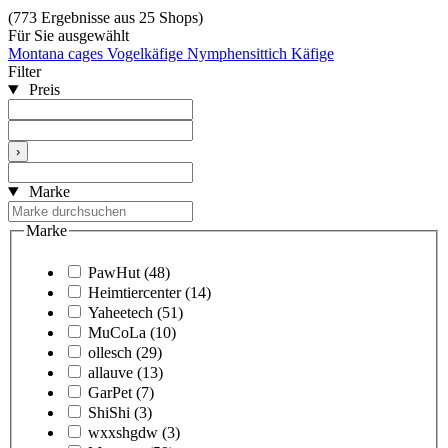
(773 Ergebnisse aus 25 Shops)
Für Sie ausgewählt
Montana cages Vogelkäfige
Nymphensittich Käfige
Filter
Preis
›
Marke
Marke
PawHut
(48)
Heimtiercenter
(14)
Yaheetech
(51)
MuCoLa
(10)
ollesch
(29)
allauve
(13)
GarPet
(7)
ShiShi
(3)
wxxshgdw
(3)