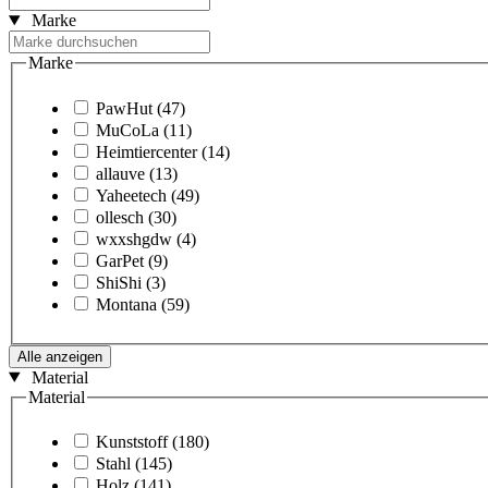
Marke
Marke
PawHut
(47)
MuCoLa
(11)
Heimtiercenter
(14)
allauve
(13)
Yaheetech
(49)
ollesch
(30)
wxxshgdw
(4)
GarPet
(9)
ShiShi
(3)
Montana
(59)
Alle anzeigen
Material
Material
Kunststoff
(180)
Stahl
(145)
Holz
(141)