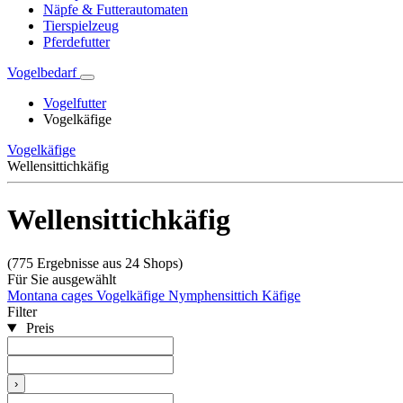
Näpfe & Futterautomaten
Tierspielzeug
Pferdefutter
Vogelbedarf
Vogelfutter
Vogelkäfige
Vogelkäfige
Wellensittichkäfig
Wellensittichkäfig
(775 Ergebnisse aus 24 Shops)
Für Sie ausgewählt
Montana cages Vogelkäfige
Nymphensittich Käfige
Filter
Preis
›