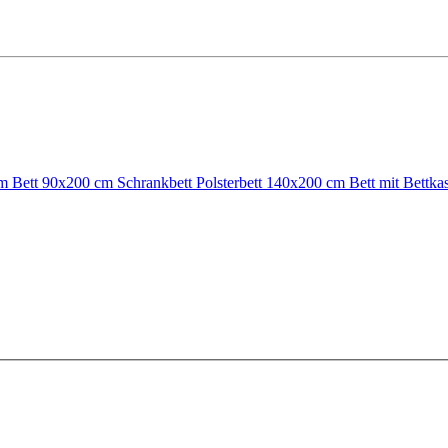
cm
Bett 90x200 cm
Schrankbett
Polsterbett 140x200 cm
Bett mit Bettka