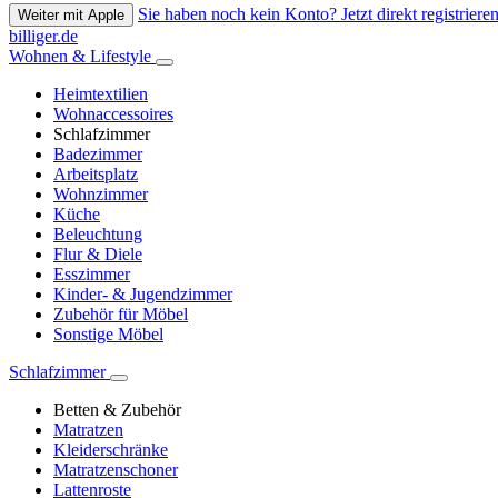
Sie haben noch kein Konto? Jetzt direkt registrieren
Weiter mit Apple
billiger.de
Wohnen & Lifestyle
Heimtextilien
Wohnaccessoires
Schlafzimmer
Badezimmer
Arbeitsplatz
Wohnzimmer
Küche
Beleuchtung
Flur & Diele
Esszimmer
Kinder- & Jugendzimmer
Zubehör für Möbel
Sonstige Möbel
Schlafzimmer
Betten & Zubehör
Matratzen
Kleiderschränke
Matratzenschoner
Lattenroste