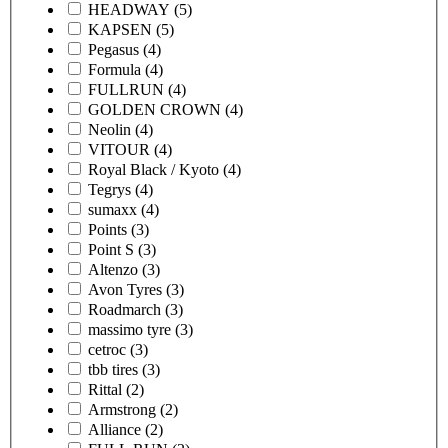
HEADWAY
(5)
KAPSEN
(5)
Pegasus
(4)
Formula
(4)
FULLRUN
(4)
GOLDEN CROWN
(4)
Neolin
(4)
VITOUR
(4)
Royal Black / Kyoto
(4)
Tegrys
(4)
sumaxx
(4)
Points
(3)
Point S
(3)
Altenzo
(3)
Avon Tyres
(3)
Roadmarch
(3)
massimo tyre
(3)
cetroc
(3)
tbb tires
(3)
Rittal
(2)
Armstrong
(2)
Alliance
(2)