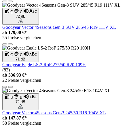
C
C
72 dB
Goodyear Vector 4Seasons Gen-3 SUV 285/45 R19 111V XL
ab
179,00 €*
55 Preise vergleichen
C
C
71 dB
Goodyear Eagle LS-2 RoF 275/50 R20 109H
(82)
ab
336,93 €*
22 Preise vergleichen
B
B
72 dB
Goodyear Vector 4Seasons Gen-3 245/50 R18 104V XL
ab
147,87 €*
58 Preise vergleichen