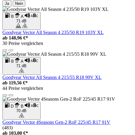
Ja
Nein
B
A
71 dB
Goodyear Vector All Season 4 235/50 R19 103Y XL
ab
148,96 €*
30 Preise vergleichen
B
A
71 dB
Goodyear Vector All Season 4 215/55 R18 99V XL
ab
119,56 €*
44 Preise vergleichen
D
B
70 dB
Goodyear Vector 4Seasons Gen-2 RoF 225/45 R17 91V
(483)
ab
103,00 €*