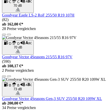
C
C
70 dB
Goodyear Eagle LS-2 RoF 255/50 R19 107H
(82)
ab
162,00 €*
28 Preise vergleichen
D
D
70 dB
Goodyear Vector 4Seasons 215/55 R16 97V
(590)
ab
108,17 €*
2 Preise vergleichen
B
B
73 dB
Goodyear Vector 4Seasons Gen-3 SUV 255/50 R20 109W XL
ab
200,00 €*
34 Preise vergleichen