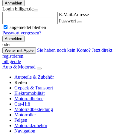
Anmelden
Login billiger.de
E-Mail-Adresse
Passwort
angemeldet bleiben
Passwort vergessen?
Anmelden
oder
Sie haben noch kein Konto? Jetzt direkt
Weiter mit Apple
registrieren.
billiger.de
Auto & Motorrad
Autoteile & Zubehör
Reifen
Gepäck & Transport
Elektromobilität
Motorradhelme
Car-Hifi
Motorradbekleidung
Motorroller
Felgen
Motorradzubehör
Navigation