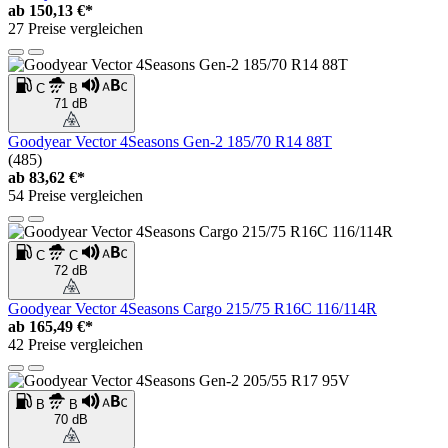
ab
150,13 €*
27 Preise vergleichen
C
B
71 dB
Goodyear Vector 4Seasons Gen-2 185/70 R14 88T
(485)
ab
83,62 €*
54 Preise vergleichen
C
C
72 dB
Goodyear Vector 4Seasons Cargo 215/75 R16C 116/114R
ab
165,49 €*
42 Preise vergleichen
B
B
70 dB