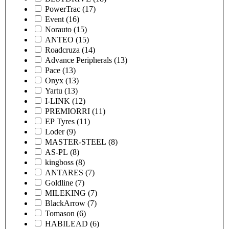
PowerTrac
(17)
Event
(16)
Norauto
(15)
ANTEO
(15)
Roadcruza
(14)
Advance Peripherals
(13)
Pace
(13)
Onyx
(13)
Yartu
(13)
I-LINK
(12)
PREMIORRI
(11)
EP Tyres
(11)
Loder
(9)
MASTER-STEEL
(8)
AS-PL
(8)
kingboss
(8)
ANTARES
(7)
Goldline
(7)
MILEKING
(7)
BlackArrow
(7)
Tomason
(6)
HABILEAD
(6)