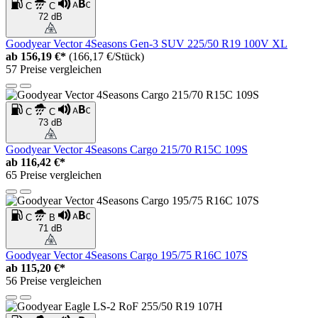
C
C
72 dB
Goodyear Vector 4Seasons Gen-3 SUV 225/50 R19 100V XL
ab
156,19 €*
(166,17 €/Stück)
57 Preise vergleichen
C
C
73 dB
Goodyear Vector 4Seasons Cargo 215/70 R15C 109S
ab
116,42 €*
65 Preise vergleichen
C
B
71 dB
Goodyear Vector 4Seasons Cargo 195/75 R16C 107S
ab
115,20 €*
56 Preise vergleichen