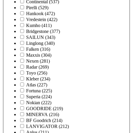
Continental
(537)
Pirelli
(529)
Hankook
(472)
Vredestein
(422)
Kumho
(411)
Bridgestone
(377)
SAILUN
(343)
Linglong
(340)
Falken
(316)
Maxxis
(304)
Nexen
(281)
Radar
(269)
Toyo
(256)
Kleber
(234)
Atlas
(227)
Fortuna
(225)
Superia
(224)
Nokian
(222)
GOODRIDE
(219)
MINERVA
(216)
BF Goodrich
(214)
LANVIGATOR
(212)
Aplus
(211)