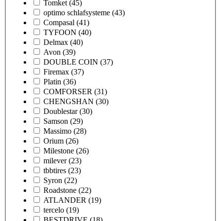
Tomket
(45)
optimo schlafsysteme
(43)
Compasal
(41)
TYFOON
(40)
Delmax
(40)
Avon
(39)
DOUBLE COIN
(37)
Firemax
(37)
Platin
(36)
COMFORSER
(31)
CHENGSHAN
(30)
Doublestar
(30)
Samson
(29)
Massimo
(28)
Orium
(26)
Milestone
(26)
milever
(23)
tbbtires
(23)
Syron
(22)
Roadstone
(22)
ATLANDER
(19)
tercelo
(19)
BESTDRIVE
(18)