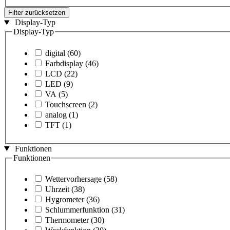
Filter zurücksetzen
Display-Typ
Display-Typ
digital
(60)
Farbdisplay
(46)
LCD
(22)
LED
(9)
VA
(5)
Touchscreen
(2)
analog
(1)
TFT
(1)
Funktionen
Funktionen
Wettervorhersage
(58)
Uhrzeit
(38)
Hygrometer
(36)
Schlummerfunktion
(31)
Thermometer
(30)