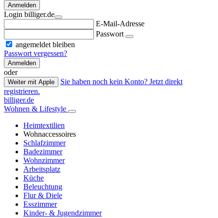
Anmelden
Login billiger.de
E-Mail-Adresse
Passwort
angemeldet bleiben
Passwort vergessen?
Anmelden
oder
Sie haben noch kein Konto? Jetzt direkt
Weiter mit Apple
registrieren.
billiger.de
Wohnen & Lifestyle
Heimtextilien
Wohnaccessoires
Schlafzimmer
Badezimmer
Wohnzimmer
Arbeitsplatz
Küche
Beleuchtung
Flur & Diele
Esszimmer
Kinder- & Jugendzimmer